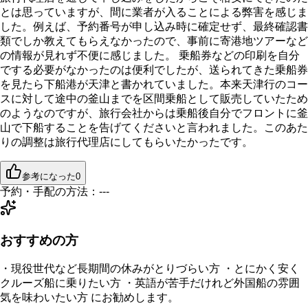
とは思っていますが、間に業者が入ることによる弊害を感じま
した。例えば、予約番号が申し込み時に確定せず、最終確認書
類でしか教えてもらえなかったので、事前に寄港地ツアーなど
の情報が見れず不便に感じました。 乗船券などの印刷を自分
でする必要がなかったのは便利でしたが、送られてきた乗船券
を見たら下船港が天津と書かれていました。本来天津行のコー
スに対して途中の釜山までを区間乗船として販売していたため
のようなのですが、旅行会社からは乗船後自分でフロントに釜
山で下船することを告げてくださいと言われました。このあた
りの調整は旅行代理店にしてもらいたかったです。
参考になった
0
予約・手配の方法：
---
おすすめの方
・現役世代など長期間の休みがとりづらい方 ・とにかく安く
クルーズ船に乗りたい方 ・英語が苦手だけれど外国船の雰囲
気を味わいたい方 にお勧めします。