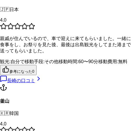
🇯🇵
日本
4.0
親戚が住んでいるので、車で迎えに来てもらいました。一緒に
食事をし、お祭りを見た後、最後は出島観光をしてまた港まで
送ってもらいました。
観光
:
自分で
移動手段
:
その他
移動時間
:
60〜90分
移動費用
:
無料
参考になった
0
長崎
の口コミ
釜山
🇰🇷
韓国
4.0