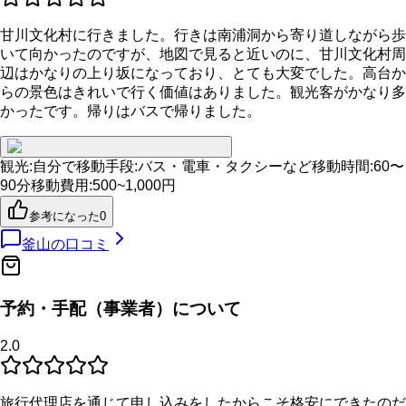
甘川文化村に行きました。行きは南浦洞から寄り道しながら歩
いて向かったのですが、地図で見ると近いのに、甘川文化村周
辺はかなりの上り坂になっており、とても大変でした。高台か
らの景色はきれいで行く価値はありました。観光客がかなり多
かったです。帰りはバスで帰りました。
観光
:
自分で
移動手段
:
バス・電車・タクシーなど
移動時間
:
60〜
90分
移動費用
:
500~1,000円
参考になった
0
釜山
の口コミ
予約・手配（事業者）について
2.0
旅行代理店を通じて申し込みをしたからこそ格安にできたのだ