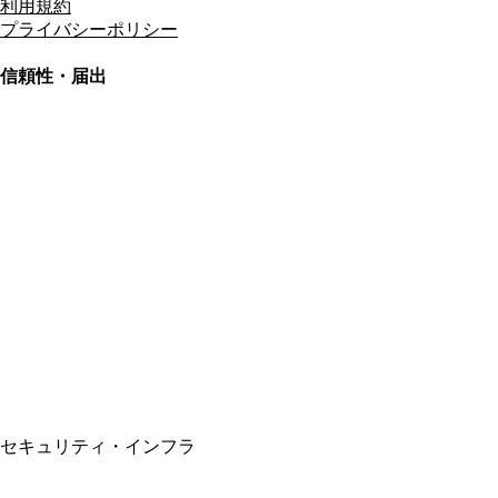
利用規約
プライバシーポリシー
信頼性・届出
総合旅行業務取扱管理者
資格保有
適格請求書発行事業者
T3011301023586
SSL/TLS暗号化通信
セキュリティ・インフラ