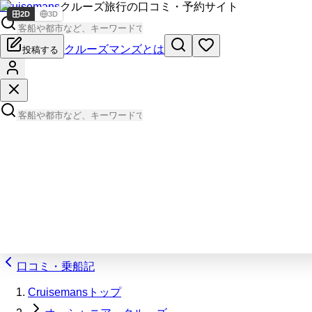
Cruisemans
クルーズ旅行の口コミ・予約サイト
2D
3D
クルーズマンズとは
投稿する
口コミ・乗船記
Cruisemansトップ