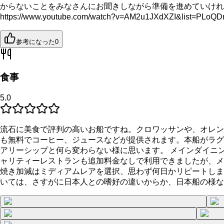
からないことをみなさんにお聞きしながら準備を進めていければ
https://www.youtube.com/watch?v=AM2u1JXdXZI&lis
参考になった
0
食事
5.0
流石に美食で評判の高いお船ですね。クロワッサンや、オレン
も無料でコーヒー、ジュースなどが提供されます。本船がラグ
アリーシップと何ら変わらない様に思います。 メインダイニ
ャリティーレストランも追加料金なしで利用できましたが、メイ
焼き加減はミディアムレアを選択、思わず何日かリピートしま
いては、さすがに日本人との嗜好の違いからか、日本船の様な