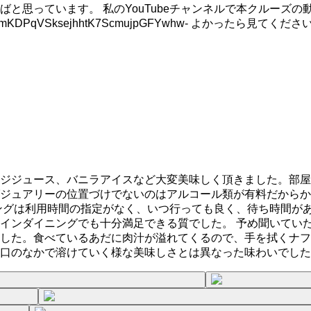
と思っています。 私のYouTubeチャンネルで本クルーズの
t=PLoQDmKDPqVSksejhhtK7ScmujpGFYwhw- よかったら見てくださ
ジジュース、バニラアイスなど大変美味しく頂きました。部屋
ジュアリーの位置づけでないのはアルコール類が有料だからか
ングは利用時間の指定がなく、いつ行っても良く、待ち時間があ
ンダイニングでも十分満足できる質でした。 予め聞いていたの
した。食べているあだに肉汁が溢れてくるので、手を拭くナフキ
口のなかで溶けていく様な美味しさとは異なった味わいでした