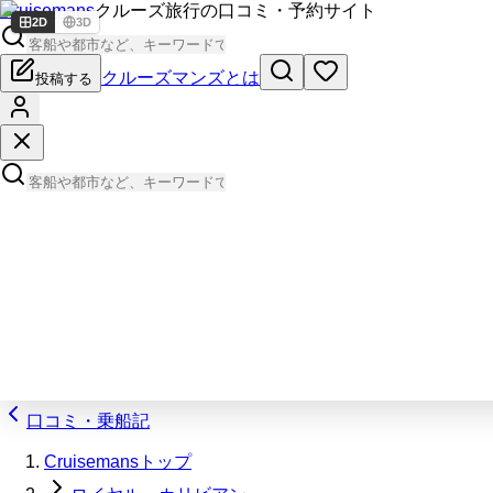
Cruisemans
クルーズ旅行の口コミ・予約サイト
2D
3D
クルーズマンズとは
投稿する
口コミ・乗船記
Cruisemansトップ