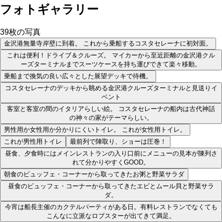
フォトギャラリー
39
枚の写真
金沢港無量寺岸壁に到着。 これから乗船するコスタセレーナに初対面。
これは便利！ドライブ＆クルーズ。 マイカーから至近距離の金沢港クル
ーズターミナルまでスーツケースを持ち運びできて楽々移動。
乗船まで換気の良い広々とした展望デッキで待機。
コスタセレーナのデッキから眺める金沢港クルーズターミナルと見送りイ
ベント
客室と客室の間のイタリアらしい絵。 コスタセレーナの船内は古代神話
の神々の家がテーマらしい。
男性用か女性用か分かりにくいトイレ。 これが女性用トイレ。
これが男性用トイレ
最前列で陣取り、ショーは圧巻！
昼食、夕食時にはメインレストランの入り口前にメニューの見本が陳列さ
れて分かりやすくGOOD。
朝食のビュッフェ・コーナーから取ってきたお粥と野菜サラダ
昼食のビュッフェ・コーナーから取ってきたエビとムール貝と野菜サラ
ダ。
今宵は船長主催のカクテルパーティがある日。有料レストランでなくても
こんなに立派なロブスターが出てきて満足。