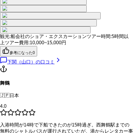
観光
:
船会社のショア・エクスカーション
ツアー時間
:
5時間以
上
ツアー費用
:
10,000~15,000円
参考になった
0
下関（山口）
の口コミ
舞鶴
🇯🇵
日本
4.0
入港時間が14時で下船できたのが15時過ぎ。西舞鶴駅までの
無料のシャトルバスが運行されていたが、港からレンタカー事