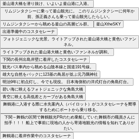
釜山港大橋を潜り抜け、いよいよ釜山港に入港。
リムジンタクシーに乗って釜山観光に。 このリムジンタクシーに何年か
前、孫正義さんも乗って釜山観光したらしい。
リムジンタクシーから眺める釜山の高層ビル群。
釜山XtheSKY
出港準備中のコスタセレーナ
フォトジェニックな光景。ライトアップされた釜山港大橋と黄色いファン
ネル。
ライトアップされた釜山港大橋と黄色いファンネルが調和。
下関の長州出島岸壁に着岸したコスタセレーナ
観光バス車内から眺める山陰本線と国道191号線。
雄大な自然をバックに123基の鳥居が並ぶ元乃隅神社
明治9年に初点灯し、今でも現役。 日本海側初の洋式灯台の角島灯台。
碧い海に映えるフォトジェニックな角島大橋
青空に映える高低差とカーブがある角島大橋
舞鶴港に入港する際に水先案内人（パイロット）がコスタセレーナを嚮導
するためにボートから乗り移る。
下関～舞鶴の区間で舞鶴観光PRのため乗船していた舞鶴市の職員さんに
拍手！！！ 船上で事前に現地の人から寄港地観光の情報を知れてありが
たい。
舞鶴港に着岸作業中のコスタセレーナ