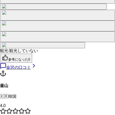
観光
:
観光していない
参考になった
0
金沢
の口コミ
釜山
🇰🇷
韓国
4.0