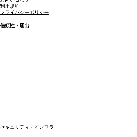
利用規約
プライバシーポリシー
信頼性・届出
総合旅行業務取扱管理者
資格保有
適格請求書発行事業者
T3011301023586
SSL/TLS暗号化通信
セキュリティ・インフラ