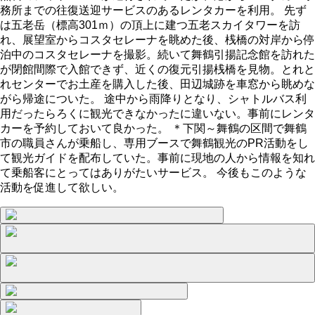
務所までの往復送迎サービスのあるレンタカーを利用。 先ず
は五老岳（標高301ｍ）の頂上に建つ五老スカイタワーを訪
れ、展望室からコスタセレーナを眺めた後、桟橋の対岸から停
泊中のコスタセレーナを撮影。続いて舞鶴引揚記念館を訪れた
が閉館間際で入館できず、近くの復元引揚桟橋を見物。とれと
れセンターでお土産を購入した後、田辺城跡を車窓から眺めな
がら帰途についた。 途中から雨降りとなり、シャトルバス利
用だったらろくに観光できなかったに違いない。事前にレンタ
カーを予約しておいて良かった。 ＊下関～舞鶴の区間で舞鶴
市の職員さんが乗船し、専用ブースで舞鶴観光のPR活動をし
て観光ガイドを配布していた。事前に現地の人から情報を知れ
て乗船客にとってはありがたいサービス。 今後もこのような
活動を促進して欲しい。