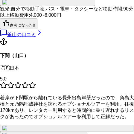
観光
:
自分で
移動手段
:
バス・電車・タクシーなど
移動時間
:
90分
以上
移動費用
:
4,000~6,000円
参考になった
0
釜山
の口コミ
下関（山口）
🇯🇵
日本
5.0
着岸が下関駅から離れている長州出島岸壁だったので、角島大
橋と元乃隅稲成神社を訪れるオプショナルツアーを利用。往復
170kmあり、レンタカー利用すると時間的に乗り遅れするリス
クがあったのでオプショナルツアーを利用して正解だった。