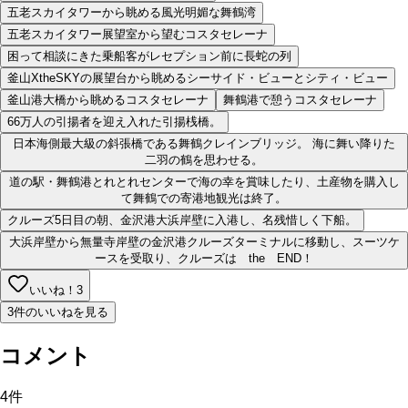
五老スカイタワーから眺める風光明媚な舞鶴湾
五老スカイタワー展望室から望むコスタセレーナ
困って相談にきた乗船客がレセプション前に長蛇の列
釜山XtheSKYの展望台から眺めるシーサイド・ビューとシティ・ビュー
釜山港大橋から眺めるコスタセレーナ
舞鶴港で憩うコスタセレーナ
66万人の引揚者を迎え入れた引揚桟橋。
日本海側最大級の斜張橋である舞鶴クレインブリッジ。 海に舞い降りた
二羽の鶴を思わせる。
道の駅・舞鶴港とれとれセンターで海の幸を賞味したり、土産物を購入し
て舞鶴での寄港地観光は終了。
クルーズ5日目の朝、金沢港大浜岸壁に入港し、名残惜しく下船。
大浜岸壁から無量寺岸壁の金沢港クルーズターミナルに移動し、スーツケ
ースを受取り、クルーズは the END！
いいね！
3
3件のいいねを見る
コメント
4
件