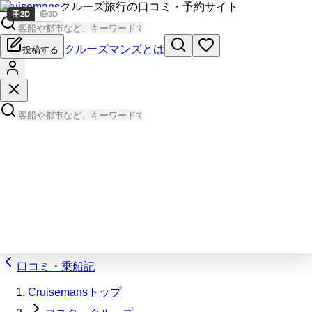
Cruisemans
クルーズ旅行の口コミ・予約サイト
2D
3D
クルーズマンズとは
投稿する
口コミ・乗船記
Cruisemansトップ