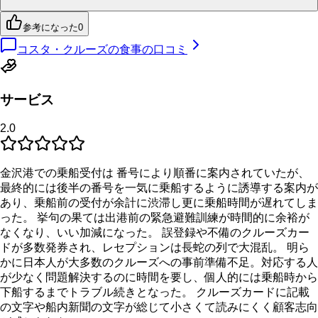
参考になった
0
コスタ・クルーズの食事の口コミ
サービス
2.0
金沢港での乗船受付は 番号により順番に案内されていたが、
最終的には後半の番号を一気に乗船するように誘導する案内が
あり、乗船前の受付が余計に渋滞し更に乗船時間が遅れてしま
った。 挙句の果ては出港前の緊急避難訓練が時間的に余裕が
なくなり、いい加減になった。 誤登録や不備のクルーズカー
ドが多数発券され、レセプションは長蛇の列で大混乱。 明ら
かに日本人が大多数のクルーズへの事前準備不足。対応する人
が少なく問題解決するのに時間を要し、個人的には乗船時から
下船するまでトラブル続きとなった。 クルーズカードに記載
の文字や船内新聞の文字が総じて小さくて読みにくく顧客志向