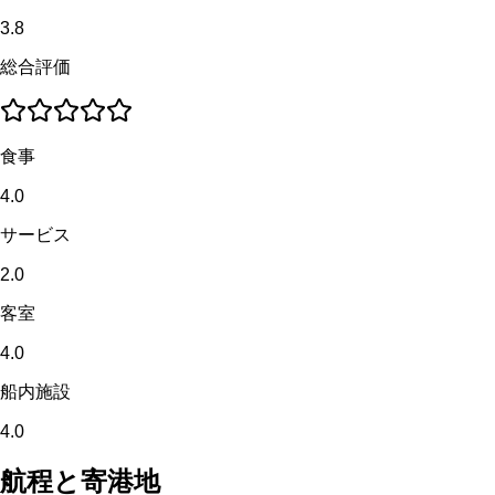
3.8
総合評価
食事
4.0
サービス
2.0
客室
4.0
船内施設
4.0
航程と寄港地