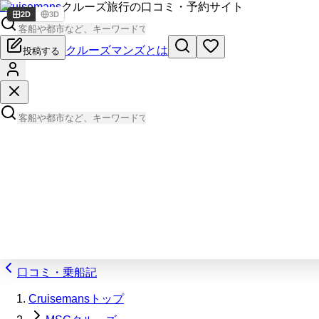
Cruisemans
クルーズ旅行の口コミ・予約サイト
2D
3D
クルーズマンズとは
投稿する
口コミ・乗船記
Cruisemansトップ