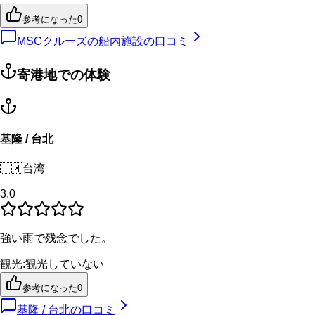
参考になった
0
MSCクルーズの船内施設の口コミ
寄港地での体験
基隆 / 台北
🇹🇼
台湾
3.0
強い雨で残念でした。
観光
:
観光していない
参考になった
0
基隆 / 台北
の口コミ