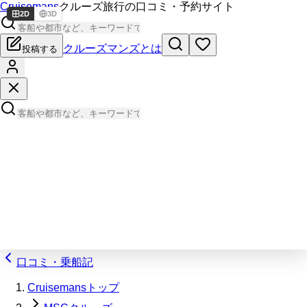
Cruisemans
クルーズ旅行の口コミ・予約サイト
2D
3D
クルーズマンズとは
投稿する
口コミ・乗船記
Cruisemansトップ