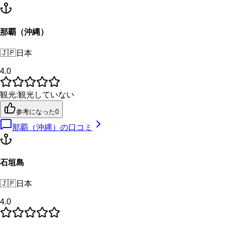
那覇（沖縄）
🇯🇵
日本
4.0
観光
:
観光していない
参考になった
0
那覇（沖縄）
の口コミ
石垣島
🇯🇵
日本
4.0