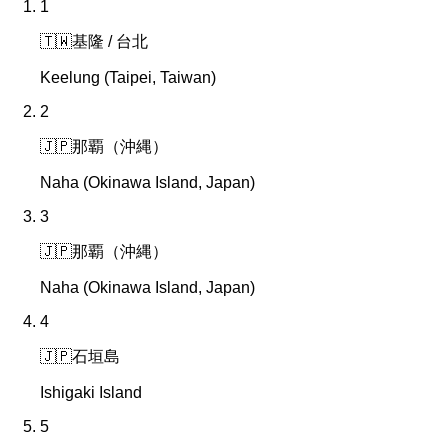
1
🇹🇼
基隆 / 台北
Keelung (Taipei, Taiwan)
2
🇯🇵
那覇（沖縄）
Naha (Okinawa Island, Japan)
3
🇯🇵
那覇（沖縄）
Naha (Okinawa Island, Japan)
4
🇯🇵
石垣島
Ishigaki Island
5