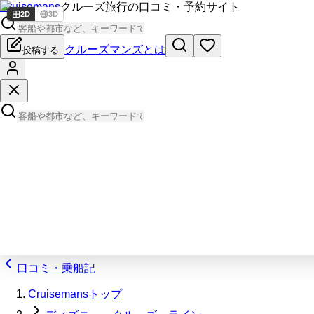
Cruisemans
クルーズ旅行の口コミ・予約サイト
2D
3D
クルーズマンズとは
投稿する
口コミ・乗船記
Cruisemansトップ