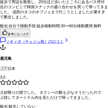
徒歩で周辺を散策し、20分ほど歩いたところにあるバス停付
近のコンビニで韓国スナックの盛り合わせを買って帰ってきま
した。 堤防のタコのオブジェまで行こうとしましたが暑すぎ
て断念しました。
観光
:
自分で
移動手段
:
徒歩
移動時間
:
30〜60分
移動費用
:
無料
参考になった
0
ソギィポ（チェジュ島）
の口コミ
鹿児島
🇯🇵
日本
3.0
土砂降りの雨でした。 タクシーの数も少なそうだったので、
上陸してターミナル内を見ただけで帰ってきました。
観光
:
観光していない