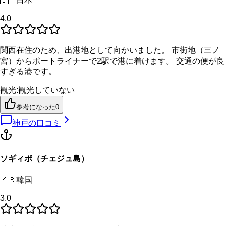
🇯🇵
日本
4.0
関西在住のため、出港地として向かいました。 市街地（三ノ
宮）からポートライナーで2駅で港に着けます。 交通の便が良
すぎる港です。
観光
:
観光していない
参考になった
0
神戸
の口コミ
ソギィポ（チェジュ島）
🇰🇷
韓国
3.0