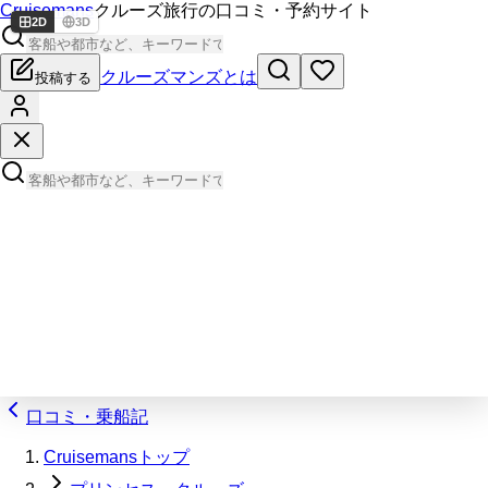
Cruisemans
クルーズ旅行の口コミ・予約サイト
2D
3D
クルーズマンズとは
投稿する
口コミ・乗船記
Cruisemansトップ