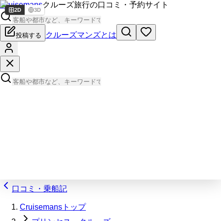
Cruisemans
クルーズ旅行の口コミ・予約サイト
2D
3D
クルーズマンズとは
投稿する
口コミ・乗船記
Cruisemansトップ