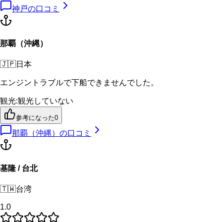
神戸
の口コミ
那覇（沖縄）
🇯🇵
日本
エンジントラブルで下船できませんでした。
観光
:
観光していない
参考になった
0
那覇（沖縄）
の口コミ
基隆 / 台北
🇹🇼
台湾
1.0