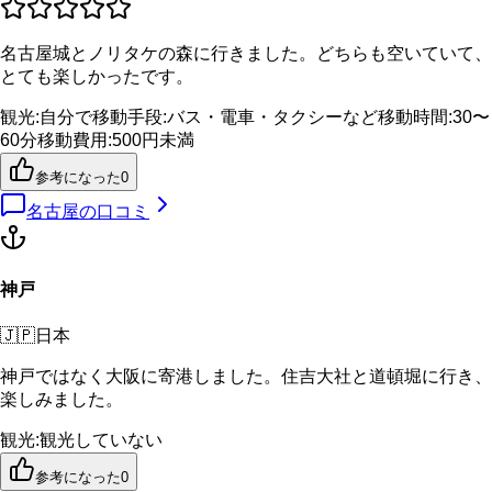
名古屋城とノリタケの森に行きました。どちらも空いていて、
とても楽しかったです。
観光
:
自分で
移動手段
:
バス・電車・タクシーなど
移動時間
:
30〜
60分
移動費用
:
500円未満
参考になった
0
名古屋
の口コミ
神戸
🇯🇵
日本
神戸ではなく大阪に寄港しました。住吉大社と道頓堀に行き、
楽しみました。
観光
:
観光していない
参考になった
0