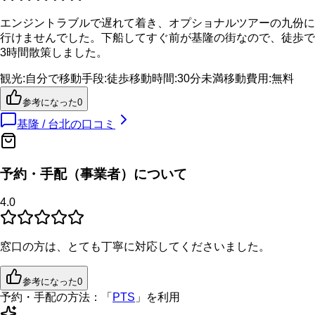
エンジントラブルで遅れて着き、オプショナルツアーの九份に
行けませんでした。下船してすぐ前が基隆の街なので、徒歩で
3時間散策しました。
観光
:
自分で
移動手段
:
徒歩
移動時間
:
30分未満
移動費用
:
無料
参考になった
0
基隆 / 台北
の口コミ
予約・手配（事業者）について
4.0
窓口の方は、とても丁寧に対応してくださいました。
参考になった
0
予約・手配の方法：
「
PTS
」を利用