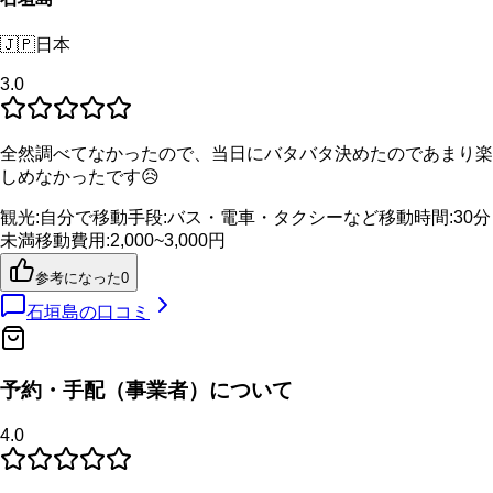
🇯🇵
日本
3.0
全然調べてなかったので、当日にバタバタ決めたのであまり楽
しめなかったです😥
観光
:
自分で
移動手段
:
バス・電車・タクシーなど
移動時間
:
30分
未満
移動費用
:
2,000~3,000円
参考になった
0
石垣島
の口コミ
予約・手配（事業者）について
4.0