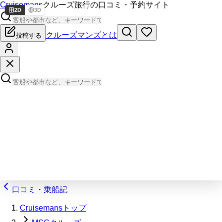
Cruisemans
クルーズ旅行の口コミ・予約サイト
2D
3D
クルーズマンズとは
投稿する
口コミ・乗船記
Cruisemansトップ