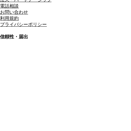
電話相談
お問い合わせ
利用規約
プライバシーポリシー
信頼性・届出
総合旅行業務取扱管理者
資格保有
適格請求書発行事業者
T3011301023586
SSL/TLS暗号化通信