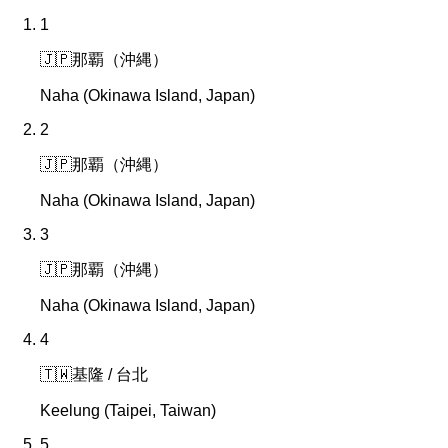
1
🇯🇵
那覇（沖縄）
Naha (Okinawa Island, Japan)
2
🇯🇵
那覇（沖縄）
Naha (Okinawa Island, Japan)
3
🇯🇵
那覇（沖縄）
Naha (Okinawa Island, Japan)
4
🇹🇼
基隆 / 台北
Keelung (Taipei, Taiwan)
5