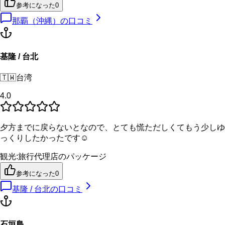
参考になった
0
那覇（沖縄）
の口コミ
基隆 / 台北
🇹🇼
台湾
4.0
夕方までに戻らないとなので、とても慌ただしくてもう少しゆ
っくりしたかったです☺️
観光
:
旅行代理店のパッケージ
参考になった
0
基隆 / 台北
の口コミ
石垣島