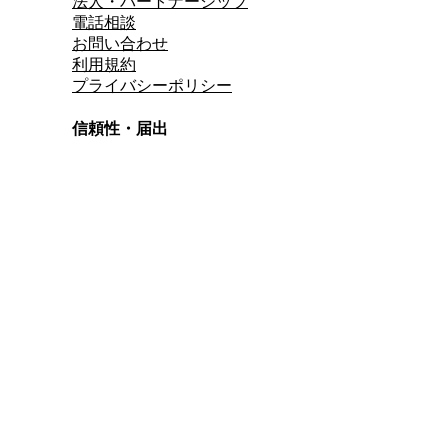
法人・パートナーシップ
電話相談
お問い合わせ
利用規約
プライバシーポリシー
信頼性・届出
総合旅行業務取扱管理者
資格保有
適格請求書発行事業者
T3011301023586
SSL/TLS暗号化通信