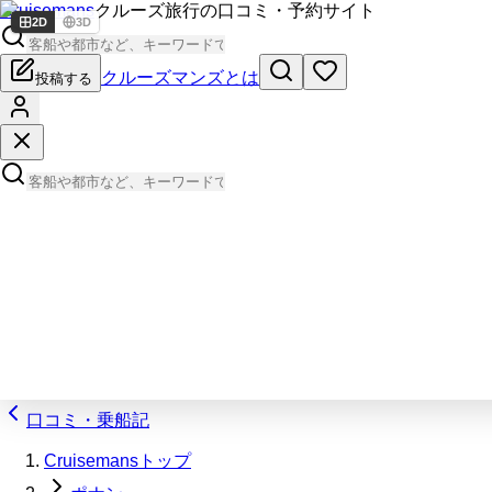
Cruisemans
クルーズ旅行の口コミ・予約サイト
2D
3D
クルーズマンズとは
投稿する
口コミ・乗船記
Cruisemansトップ