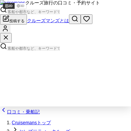
Cruisemans
クルーズ旅行の口コミ・予約サイト
2D
3D
クルーズマンズとは
投稿する
口コミ・乗船記
Cruisemansトップ