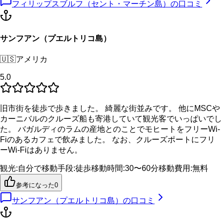
フィリップスブルフ（セント・マーチン島）
の口コミ
サンフアン（プエルトリコ島）
🇺🇸
アメリカ
5.0
旧市街を徒歩で歩きました。 綺麗な街並みです。 他にMSCや
カーニバルのクルーズ船も寄港していて観光客でいっぱいでし
た。 バガルディのラムの産地とのことでモヒートをフリーWi-
Fiのあるカフェで飲みました。 なお、クルーズポートにフリ
ーWi-Fiはありません。
観光
:
自分で
移動手段
:
徒歩
移動時間
:
30〜60分
移動費用
:
無料
参考になった
0
サンフアン（プエルトリコ島）
の口コミ