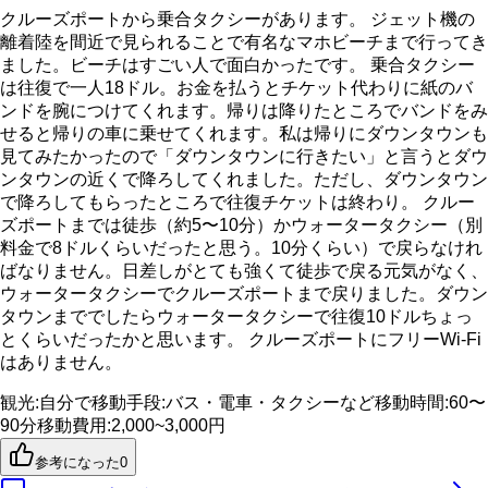
クルーズポートから乗合タクシーがあります。 ジェット機の
離着陸を間近で見られることで有名なマホビーチまで行ってき
ました。ビーチはすごい人で面白かったです。 乗合タクシー
は往復で一人18ドル。お金を払うとチケット代わりに紙のバ
ンドを腕につけてくれます。帰りは降りたところでバンドをみ
せると帰りの車に乗せてくれます。私は帰りにダウンタウンも
見てみたかったので「ダウンタウンに行きたい」と言うとダウ
ンタウンの近くで降ろしてくれました。ただし、ダウンタウン
で降ろしてもらったところで往復チケットは終わり。 クルー
ズポートまでは徒歩（約5〜10分）かウォータータクシー（別
料金で8ドルくらいだったと思う。10分くらい）で戻らなけれ
ばなりません。日差しがとても強くて徒歩で戻る元気がなく、
ウォータータクシーでクルーズポートまで戻りました。ダウン
タウンまででしたらウォータータクシーで往復10ドルちょっ
とくらいだったかと思います。 クルーズポートにフリーWi-Fi
はありません。
観光
:
自分で
移動手段
:
バス・電車・タクシーなど
移動時間
:
60〜
90分
移動費用
:
2,000~3,000円
参考になった
0