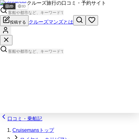
Cruisemans
クルーズ旅行の口コミ・予約サイト
2D
3D
クルーズマンズとは
投稿する
口コミ・乗船記
Cruisemansトップ