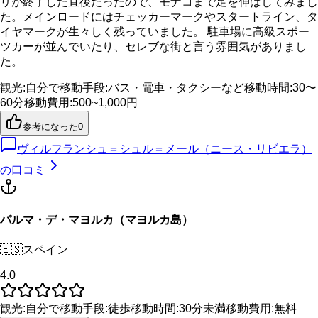
リが終了した直後だったので、モナコまで足を伸ばしてみまし
た。メインロードにはチェッカーマークやスタートライン、タ
イヤマークが生々しく残っていました。 駐車場に高級スポー
ツカーが並んでいたり、セレブな街と言う雰囲気がありまし
た。
観光
:
自分で
移動手段
:
バス・電車・タクシーなど
移動時間
:
30〜
60分
移動費用
:
500~1,000円
参考になった
0
ヴィルフランシュ＝シュル＝メール（ニース・リビエラ）
の口コミ
パルマ・デ・マヨルカ（マヨルカ島）
🇪🇸
スペイン
4.0
観光
:
自分で
移動手段
:
徒歩
移動時間
:
30分未満
移動費用
:
無料