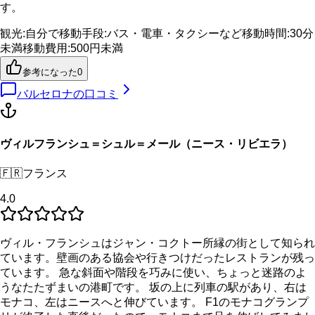
す。
観光
:
自分で
移動手段
:
バス・電車・タクシーなど
移動時間
:
30分
未満
移動費用
:
500円未満
参考になった
0
バルセロナ
の口コミ
ヴィルフランシュ＝シュル＝メール（ニース・リビエラ）
🇫🇷
フランス
4.0
ヴィル・フランシュはジャン・コクトー所縁の街として知られ
ています。壁画のある協会や行きつけだったレストランが残っ
ています。 急な斜面や階段を巧みに使い、ちょっと迷路のよ
うなたたずまいの港町です。 坂の上に列車の駅があり、右は
モナコ、左はニースへと伸びています。 F1のモナコグランプ