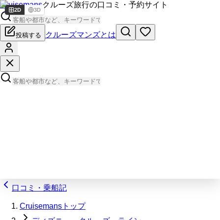
Cruisemans
クルーズ旅行の口コミ・予約サイト
2D
3D
クルーズマンズとは
投稿する
口コミ・乗船記
Cruisemansトップ