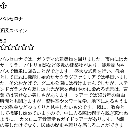
バルセロナ
🇪🇸
スペイン
5.0
バルセロナでは、ガウディの建築物を回りました。市内にはカ
サ・ミラ、 バトリョ邸など多数の建築物があり、徒歩圏内や
バスで簡単に回ることができます。 盛大な式典を行い、教会
として正式に機能し始めたサクラダファミリアでは半日いまし
た。そのおかげで、グエル公園には行けませんでしたが、ステ
ンドガラスから差し込む光が床を色鮮やかに染める光景は、言
葉では表せない美しさがあります。 ツアーでは30分程の自由
時間とも聞きますが、資料室やタワー見学、地下にあるもう１
つの教会などゆっくりと見学したいものです。 既に、教会と
して機能し始めていますので、中に入る際は帽子を脱ぎ忘れぬ
ように。 カタロニア音楽堂もガイドツアーがあります。内装
の美しだけでなく、民族の歴史や誇りを感じることができま