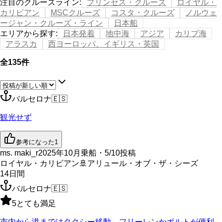
注目のクルーズライン
:
プリンセス・クルーズ
ロイヤル・
カリビアン
MSCクルーズ
コスタ・クルーズ
ノルウェ
ージャン・クルーズ・ライン
日本船
エリアから探す
:
日本発着
地中海
アジア
カリブ海
アラスカ
西ヨーロッパ、イギリス・英国
全135件
バルセロナ
🇪🇸
観光せず
参考になった
1
ms. maki_r
2025年10月乗船・5/10投稿
ロイヤル・カリビアン
🚢
アリュール・オブ・ザ・シーズ
14
日間
バルセロナ
🇪🇸
5
とても満足
市内から港まではタクシー移動。フリーレンかボルトが便利。