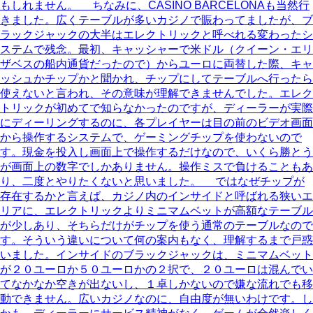
もしれません。 ちなみに、CASINO BARCELONAも当然行
きました。広くテーブルが多いカジノで賑わってましたが、ブ
ラックジャックの大半はエレクトリックと呼べれる変わったシ
ステムで残念。最初、キャッシャーで米ドル（クイーン・エリ
ザベスの船内通貨だったので）からユーロに両替した際、キャ
ッシュかチップかと聞かれ、チップにしてテーブルへ行ったら
使えないと言われ、その意味が理解できませんでした。エレク
トリックが初めてで知らなかったのですが、ディーラーが実際
にディーリングするのに、各プレイヤーは目の前のビデオ画面
から操作するシステムで、ゲーミングチップを使わないので
す。現金を投入し画面上で操作するだけなので、いくら勝とう
が画面上の数字でしかありません。操作ミスで負けることもあ
り、二度とやりたくないと思いました。 ではなぜチップが
存在するかと言えば、カジノ内のインサイドと呼ばれる狭いエ
リアに、エレクトリックよりミニマムベットが高額なテーブル
が少しあり、そちらだけがチップを使う通常のテーブルなので
す。そういう違いについて何の案内もなく、理解するまで戸惑
いました。インサイドのブラックジャックは、ミニマムベット
が２０ユーロか５０ユーロかの２択で、２０ユーロは混んでい
てなかなか空きが出ないし、１卓しかないので嫌な流れでも移
動できません。広いカジノなのに、自由度が無いわけです。し