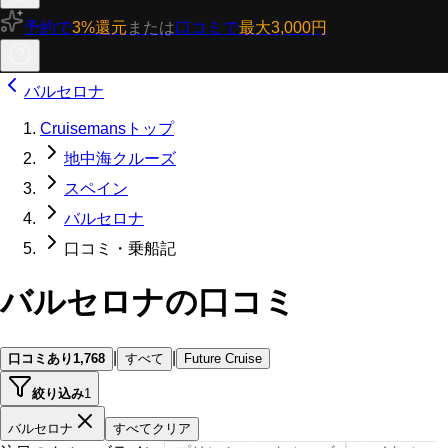
予約で
3%還元
または
口コミで
最大3,000円
バルセロナ
Cruisemansトップ
地中海クルーズ
スペイン
バルセロナ
口コミ・乗船記
バルセロナの口コミ
|
|
口コミあり
1,768
すべて
Future Cruise
絞り込み
1
バルセロナ
すべてクリア