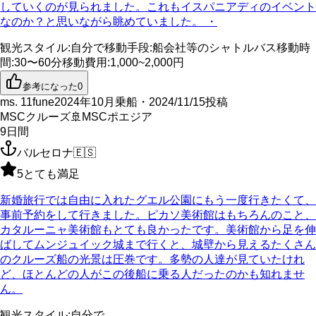
していくのが見られました。これもイスパニアディのイベント
なのか？と思いながら眺めていました。 ・
観光スタイル
:
自分で
移動手段
:
船会社等のシャトルバス
移動時
間
:
30〜60分
移動費用
:
1,000~2,000円
参考になった
0
ms. 11fune
2024年10月乗船・2024/11/15投稿
MSCクルーズ
🚢
MSCポエジア
9
日間
バルセロナ
🇪🇸
5
とても満足
新婚旅行では自由に入れたグエル公園にもう一度行きたくて、
事前予約をして行きました。ピカソ美術館はもちろんのこと、
カタルーニャ美術館もとても良かったです。美術館から足を伸
ばしてムンジュイック城まで行くと、城壁から見えるたくさん
のクルーズ船の光景は圧巻です。多勢の人達が見ていたけれ
ど、ほとんどの人がこの後船に乗る人だったのかも知れませ
ん。
観光スタイル
:
自分で