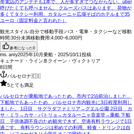
帯電話のアンテナも1本で、人が多すぎてつながらない。uber
呼びたくても呼べません。 クルーズバスはあります。 荷物が
多くてタクシー利用。カタルーニャ広場そばのホテルまで35
ユーロ（固定料金と言われた）
観光スタイル
:
自分で
移動手段
:
バス・電車・タクシーなど
移動
時間
:
30分未満
移動費用
:
4,000~6,000円
参考になった
0
ms. aniy
2025年10月乗船・2025/10/11投稿
キュナード・ライン
🚢
クイーン・ヴィクトリア
8
日間
バルセロナ
🇪🇸
5
とても満足
バルセロナが乗船地であったため、市内で2泊前泊しました。
下船地でもあったため、バルセロナ市内観光に3日程度利用し
ました。 1日目 サグラダファミリア→グエル公園 2日目 カ
サ・ミラ→カサ・バトリョ→カタルーニャ音楽堂→乗船 下船
日 子供体調不良のため観光できず。空港有料ラウンジで1日
過ごす。 有料ラウンジは初めての利用。軽食・ドリンクは自
由。ソファーがあり小学生そこで寝続ける。