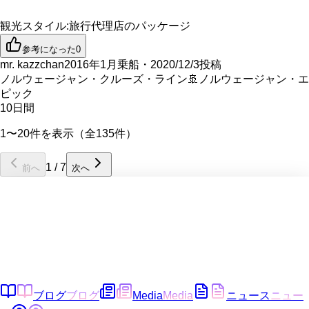
観光スタイル
:
旅行代理店のパッケージ
参考になった
0
mr. kazzchan
2016年1月乗船・2020/12/3投稿
ノルウェージャン・クルーズ・ライン
🚢
ノルウェージャン・エ
ピック
10
日間
1〜20件を表示（全135件）
1
/
7
前へ
次へ
ブログ
ブログ
Media
Media
ニュース
ニュー