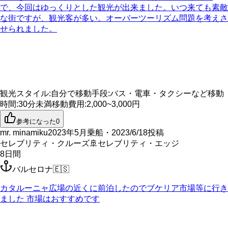
で、今回はゆっくりとした観光が出来ました。いつ来ても素敵
な街ですが、観光客が多い。オーバーツーリズム問題を考えさ
せられました。
観光スタイル
:
自分で
移動手段
:
バス・電車・タクシーなど
移動
時間
:
30分未満
移動費用
:
2,000~3,000円
参考になった
0
mr. minamiku
2023年5月乗船・2023/6/18投稿
セレブリティ・クルーズ
🚢
セレブリティ・エッジ
8
日間
バルセロナ
🇪🇸
カタルーニャ広場の近くに前泊したのでブケリア市場等に行き
ました 市場はおすすめです