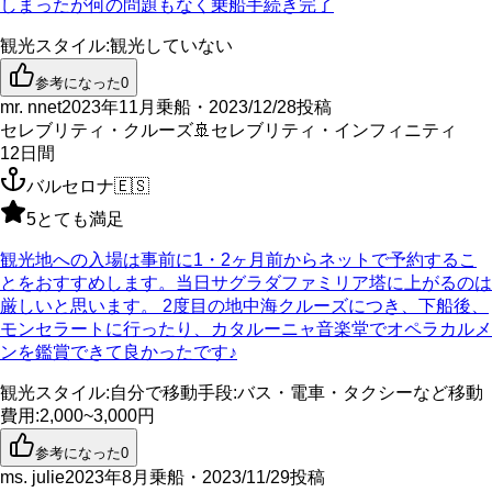
しまったが何の問題もなく乗船手続き完了
観光スタイル
:
観光していない
参考になった
0
mr. nnet
2023年11月乗船・2023/12/28投稿
セレブリティ・クルーズ
🚢
セレブリティ・インフィニティ
12
日間
バルセロナ
🇪🇸
5
とても満足
観光地への入場は事前に1・2ヶ月前からネットで予約するこ
とをおすすめします。当日サグラダファミリア塔に上がるのは
厳しいと思います。 2度目の地中海クルーズにつき、下船後、
モンセラートに行ったり、カタルーニャ音楽堂でオペラカルメ
ンを鑑賞できて良かったです♪
観光スタイル
:
自分で
移動手段
:
バス・電車・タクシーなど
移動
費用
:
2,000~3,000円
参考になった
0
ms. julie
2023年8月乗船・2023/11/29投稿