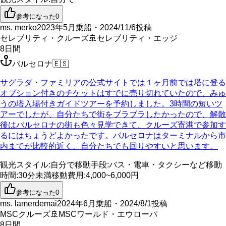
参考になった
0
ms. merko
2023年5月乗船・2024/11/6投稿
セレブリティ・クルーズ
🚢
セレブリティ・エッジ
8
日間
バルセロナ
🇪🇸
サグラダ・ファミリアの公式サイトでは１ヶ月前では塔に登る
オプション付きのチケットはすでに売り切れていたので、みゅ
うの塔入場付きガイドツアーを予約しました。3時間の短いツ
アーでしたが、自分たちで街をブラブラしたかったので、解散
後はバルセロナの街も色々見学できて、クルーズ寄港で参加す
るにはちょうどよかったです。バルセロナはターミナルから市
内までが比較的近く、自分たちでも回りやすいと思います。
観光スタイル
:
自分で
移動手段
:
バス・電車・タクシーなど
移動
時間
:
30分未満
移動費用
:
4,000~6,000円
参考になった
0
ms. lamerdemai
2024年6月乗船・2024/8/1投稿
MSCクルーズ
🚢
MSCワールド・エウローパ
8
日間