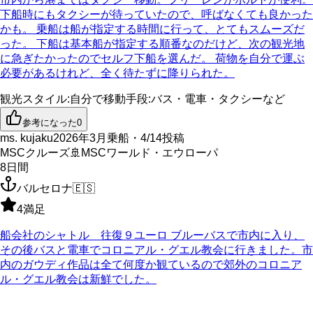
下船時にもタクシーが待っていたので、呼ばなくても良かった
かも。 乗船は船が指定する時間に行って、とてもスムーズだ
った。 下船は基本船が指定する順番なのだけど、次の観光地
に急ぎたかったのでセルフ下船を選んだ。 荷物を自分で運ぶ
必要があるけれど、全く待たずに降りられた。
観光スタイル
:
自分で
移動手段
:
バス・電車・タクシーなど
参考になった
0
ms. kujaku
2026年3月乗船・4/14投稿
MSCクルーズ
🚢
MSCワールド・エウローパ
8
日間
バルセロナ
🇪🇸
4
満足
船会社のシャトル 往復９ユーロ ブルーバスで市内に入り、
その後バスと電車でコロニアル・グエル教会に行きました。市
内のガウディ作品は全て何度か観ているので郊外のコロニア
ル・グエル教会は新鮮でした。