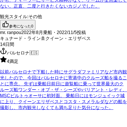
かも、ディーラーにサービス精神がなく、ゲームが全然楽しく
ない。正直、二度と行きたくないカジノでした。
観光スタイル
:
その他
参考になった
0
mr. ranpou
2022年8月乗船・2022/11/5投稿
キュナード・ライン
🚢
クイーン・エリザベス
14
日間
バルセロナ
🇪🇸
4
満足
以前バルセロナで下船した時にサグラダファミリアなど市内観
光したので、今回はバルセロナに寄港中のクルーズ船を撮るこ
とに専念。 先ずは乗船日前日に遊覧船に乗って世界最大のク
ルーズ船ワンダー・オブ・ザ・シーズやバリアント・レディ、
MSCビルトゥオーサに初対面。 乗船日にはモンジュイック城
に上り、クイーンエリザベスとコスタ・スメラルダなどの船を
撮影し、市内観光しなくても満ち足りた気分になった。