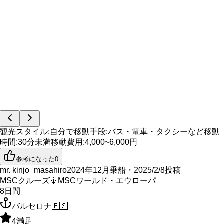
観光スタイル
:
自分で
移動手段
:
バス・電車・タクシーなど
移動
時間
:
30分未満
移動費用
:
4,000~6,000円
参考になった
0
mr. kinjo_masahiro
2024年12月乗船・2025/2/8投稿
MSCクルーズ
🚢
MSCワールド・エウローパ
8
日間
バルセロナ
🇪🇸
4
満足