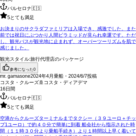
バルセロナ
🇪🇸
5
とても満足
お決まりのサクラダファミリアは入場でき、感激でした。また
前では祝日にぶつかり人間ピラミッドが見られ幸運です。ただ
し、観光バスが観光地に止まれず、オーバーツーリズムを肌で
感じました。
観光スタイル
:
旅行代理店のパッケージ
参考になった
0
mr. gamasone
2024年4月乗船・2024/6/7投稿
コスタ・クルーズ
🚢
コスタ・ディアデマ
16
日間
バルセロナ
🇪🇸
5
とても満足
空港からクルーズターミナルまでタクシー（３９ユーロ＋チッ
プ1ユーロ）で約４０分で簡単に到着 船会社から指示された時
間（１１時３０分より乗船手続き）より１時間以上早く着いて