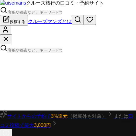
Cruisemans
クルーズ旅行の口コミ・予約サイト
クルーズマンズとは
投稿する
サイトからの予約で
3%還元
（掲載外も対象）
または
口
コミ投稿で最大
3,000円