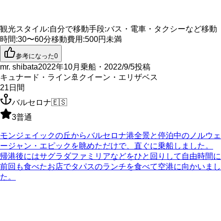
観光スタイル
:
自分で
移動手段
:
バス・電車・タクシーなど
移動
時間
:
30〜60分
移動費用
:
500円未満
参考になった
0
mr. shibata
2022年10月乗船・2022/9/5投稿
キュナード・ライン
🚢
クイーン・エリザベス
21
日間
バルセロナ
🇪🇸
3
普通
モンジェイックの丘からバルセロナ港全景と停泊中のノルウェ
ージャン・エピックを眺めただけで、直ぐに乗船しました。
帰港後にはサグラダファミリアなどをひと回りして自由時間に
前回も食べたお店でタパスのランチを食べて空港に向かいまし
た。