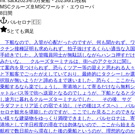
mr. sack
2023年5月乗船・2023/6/15投稿
MSCクルーズ
🚢
MSCワールド・エウローパ
8
日間
バルセロナ
🇪🇸
5
とても満足
下船なので、入管が心配だったのですが、何も聞かれず、ワ
クチン接種証明も求められず、拍子抜けするくらい適当な入国
手続きでした。入管職員同士が無駄話しながらハンコ押すだけ
みたいな。 クルーズターミナルは、街へのアクセスに関し
て案内を見つけられず、恐らくツアー等の迎えと思われる人々
と下船客でごったがえしていており、最終的にタクシーしか選
択肢が無いようだと諦めるまで迷いました。恐らく、ここから
乗船するなら楽でしょうし、寄港地として寄るだけなら無料シ
ャトルバス等で街へ送迎となるのでしょうが、下船となると少
し途方に暮れるクルーズターミナルでした。 その後、サグ
ラダファミリア近くの宿で４泊し（その後はスイスへ）、バル
セロナ観光を堪能したのですが、ここでしか見ることのできな
い様々な建築物をゆっくり満喫できました。バルセロナは、寄
港地として半日程度の滞在では勿体ないので、ここから始まる
航程で数日前から滞在した後の乗船というのが、理想的なのか