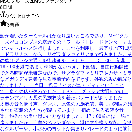
MSCクルーズ
🚢
MSCファンタジア
8
日間
バルセロナ
🇪🇸
3
普通
船が着いたターミナルはかなり遠いところであり、MSCクル
ーズがコロンブスの塔近くの「ワールドトレードセンター」ま
でシャトルバス運行しました。これを利用し、最寄り地下鉄駅
「ドラサナス」から、サグラダファミリアまで行きました。そ
の後はグラシア通りを街歩きをしました。 13：00 入港
18：00出港であまり時間がないうえ、下船後、自由行動開始
できる時間が未確定なので、サグラダファミリアやカサ・ミラ
などガウディ建築を見る事前予約をできず、外観のみの観光と
なりました。 当日、祝日「イスパニアディ」ということ
で、多くの店が休みでした。 しかし、グラシア大通りでは、
ラテンアメリカ風の民族衣装を着たパレードがありました。
太鼓の音と掛け声、ダンス、原色の民族衣装、美しい刺繍の施
された衣装の人たちが躍っています。 初めて見る衣装や音
楽、旅先での良い思い出となりました。 17：00前には、船に
戻りましたが、自室のベランダから、港に大小様々な船、立派
なクルザーや、小さめのヨットが集まりパレードのように航行