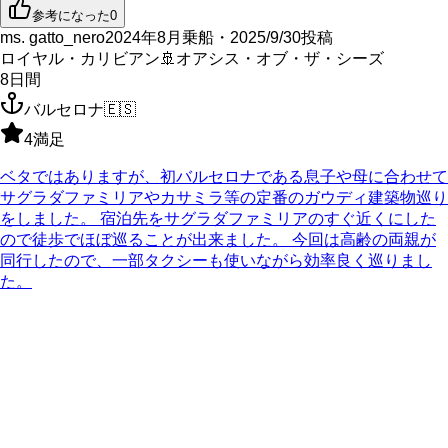
参考になった
0
ms. gatto_nero
2024年8月乗船・2025/9/30投稿
ロイヤル・カリビアン
🚢
オアシス・オブ・ザ・シーズ
8
日間
バルセロナ
🇪🇸
4
満足
ベタではありますが、初バルセロナである息子や母に合わせて
サグラダファミリアやカサミラ等の定番のガウディ建築物巡り
をしました。 宿泊先をサグラダファミリアのすぐ近くにした
ので徒歩でほぼ巡ることが出来ました。 今回は高齢の両親が
同行したので、一部タクシーも使いながら効率良く巡りまし
た。