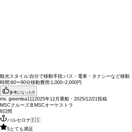
観光スタイル
:
自分で
移動手段
:
バス・電車・タクシーなど
移動
時間
:
60〜90分
移動費用
:
1,000~2,000円
参考になった
0
ms. greentea111
2025年12月乗船・2025/12/21投稿
MSCクルーズ
🚢
MSCオーケストラ
8
日間
バルセロナ
🇪🇸
5
とても満足