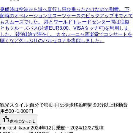
乗船時は空港から港へ直行し飛び乗っただけなので割愛。 下
船時のオペレーションはスーツケースのピックアップまでとて
もスムーズでした。 港とワールドトレードセンター間は往復
ともクルーズバス(片道EUR3,00、VISAタッチ可)を利用しま
した。 後泊1泊で滞在し、カタルーニャ音楽堂でコンサートを
聴くなど久しぶりのバルセロナを堪能しました。
観光スタイル
:
自分で
移動手段
:
徒歩
移動時間
:
90分以上
移動費
用
:
500~1,000円
参考になった
1
mr. keshikaran
2024年12月乗船・2024/12/27投稿