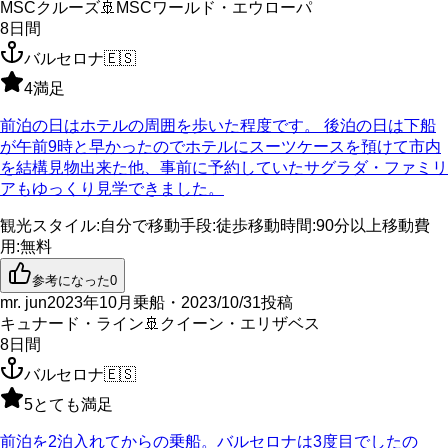
MSCクルーズ
🚢
MSCワールド・エウローパ
8
日間
バルセロナ
🇪🇸
4
満足
前泊の日はホテルの周囲を歩いた程度です。 後泊の日は下船
が午前9時と早かったのでホテルにスーツケースを預けて市内
を結構見物出来た他、事前に予約していたサグラダ・ファミリ
アもゆっくり見学できました。
観光スタイル
:
自分で
移動手段
:
徒歩
移動時間
:
90分以上
移動費
用
:
無料
参考になった
0
mr. jun
2023年10月乗船・2023/10/31投稿
キュナード・ライン
🚢
クイーン・エリザベス
8
日間
バルセロナ
🇪🇸
5
とても満足
前泊を2泊入れてからの乗船。バルセロナは3度目でしたの