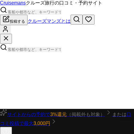
Cruisemans
クルーズ旅行の口コミ・予約サイト
クルーズマンズとは
投稿する
サイトからの予約で
3%還元
（掲載外も対象）
または
口
コミ投稿で最大
3,000円