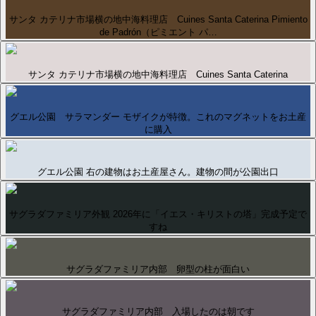
サンタ カテリナ市場横の地中海料理店 Cuines Santa Caterina Pimiento
de Padrón（ピミエント パ…
サンタ カテリナ市場横の地中海料理店 Cuines Santa Caterina
グエル公園 サラマンダー モザイクが特徴。これのマグネットをお土産
に購入
グエル公園 右の建物はお土産屋さん。建物の間が公園出口
サグラダファミリア外観 2026年に「イエス・キリストの塔」完成予定で
すね
サグラダファミリア内部 卵型の柱が面白い
サグラダファミリア内部 入場したのは朝です