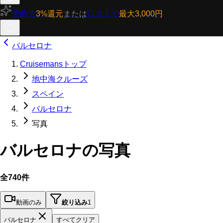
予約で
3%還元
または
口コミで
最大3,000円
バルセロナ
Cruisemansトップ
地中海クルーズ
スペイン
バルセロナ
写真
バルセロナの写真
全740件
動画のみ
絞り込み
1
バルセロナ
すべてクリア