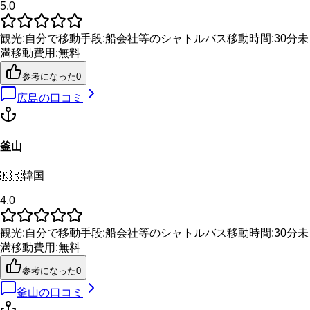
5.0
観光
:
自分で
移動手段
:
船会社等のシャトルバス
移動時間
:
30分未
満
移動費用
:
無料
参考になった
0
広島
の口コミ
釜山
🇰🇷
韓国
4.0
観光
:
自分で
移動手段
:
船会社等のシャトルバス
移動時間
:
30分未
満
移動費用
:
無料
参考になった
0
釜山
の口コミ