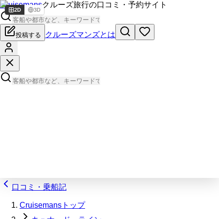
Cruisemans
クルーズ旅行の口コミ・予約サイト
2D
3D
クルーズマンズとは
投稿する
口コミ・乗船記
Cruisemansトップ