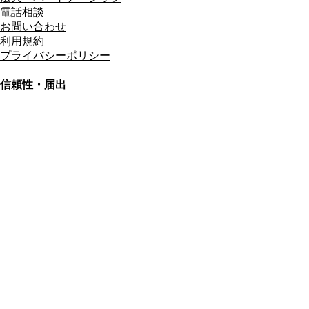
電話相談
お問い合わせ
利用規約
プライバシーポリシー
信頼性・届出
総合旅行業務取扱管理者
資格保有
適格請求書発行事業者
T3011301023586
SSL/TLS暗号化通信