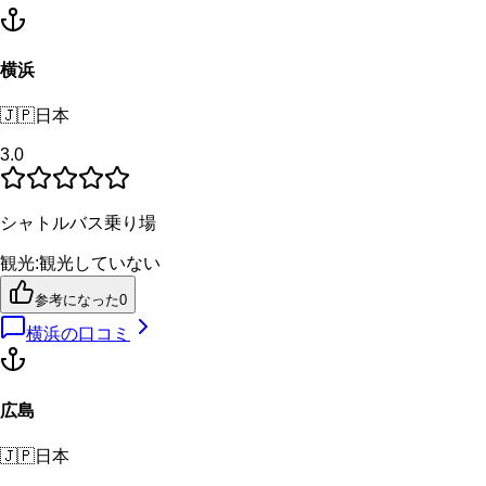
横浜
🇯🇵
日本
3.0
シャトルバス乗り場
観光
:
観光していない
参考になった
0
横浜
の口コミ
広島
🇯🇵
日本