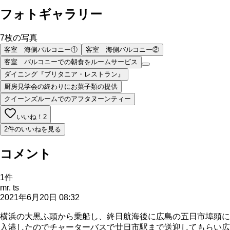
フォトギャラリー
7
枚の写真
客室 海側バルコニー①
客室 海側バルコニー②
客室 バルコニーでの朝食をルームサービス
ダイニング『ブリタニア・レストラン』
厨房見学会の終わりにお菓子類の提供
クイーンズルームでのアフタヌーンティー
いいね！
2
2件のいいねを見る
コメント
1
件
mr. ts
2021年6月20日 08:32
横浜の大黒ふ頭から乗船し、終日航海後に広島の五日市埠頭に
入港したのでチャーターバスで廿日市駅まで送迎してもらい広