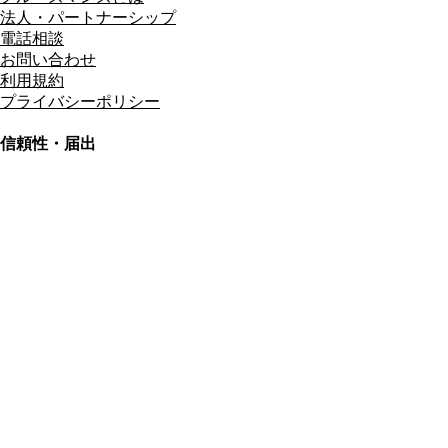
法人・パートナーシップ
電話相談
お問い合わせ
利用規約
プライバシーポリシー
信頼性・届出
総合旅行業務取扱管理者
資格保有
適格請求書発行事業者
T3011301023586
SSL/TLS暗号化通信