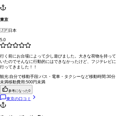
東京
🇯🇵
日本
5.0
行く前にお台場によって少し遊びました。大きな荷物を持って
いたのでそんなに行動的にはできなかったけど、フジテレビに
行ってきました！！
観光
:
自分で
移動手段
:
バス・電車・タクシーなど
移動時間
:
30分
未満
移動費用
:
500円未満
参考になった
0
東京
の口コミ