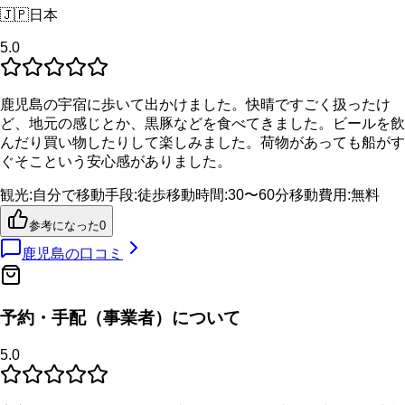
🇯🇵
日本
5.0
鹿児島の宇宿に歩いて出かけました。快晴ですごく扱ったけ
ど、地元の感じとか、黒豚などを食べてきました。ビールを飲
んだり買い物したりして楽しみました。荷物があっても船がす
ぐそこという安心感がありました。
観光
:
自分で
移動手段
:
徒歩
移動時間
:
30〜60分
移動費用
:
無料
参考になった
0
鹿児島
の口コミ
予約・手配（事業者）について
5.0