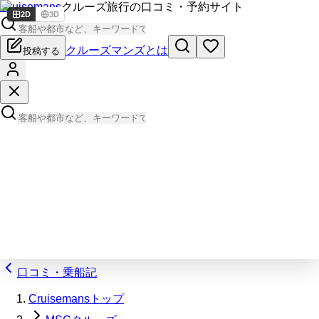
Cruisemans
クルーズ旅行の口コミ・予約サイト
2D
3D
クルーズマンズとは
投稿する
口コミ・乗船記
Cruisemansトップ