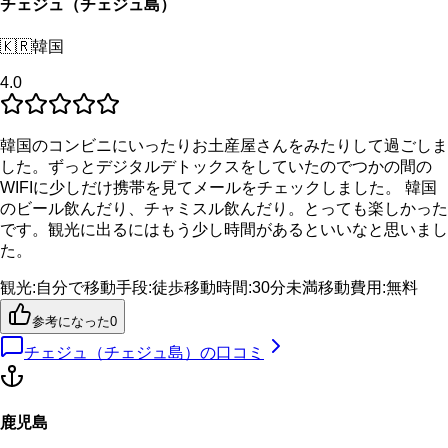
チェジュ（チェジュ島）
🇰🇷
韓国
4.0
韓国のコンビニにいったりお土産屋さんをみたりして過ごしま
した。ずっとデジタルデトックスをしていたのでつかの間の
WIFIに少しだけ携帯を見てメールをチェックしました。 韓国
のビール飲んだり、チャミスル飲んだり。とっても楽しかった
です。観光に出るにはもう少し時間があるといいなと思いまし
た。
観光
:
自分で
移動手段
:
徒歩
移動時間
:
30分未満
移動費用
:
無料
参考になった
0
チェジュ（チェジュ島）
の口コミ
鹿児島