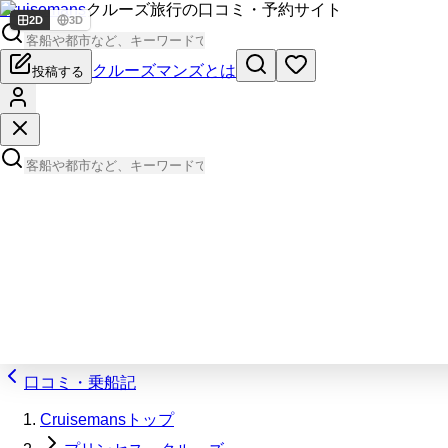
Cruisemans
クルーズ旅行の口コミ・予約サイト
2D
3D
クルーズマンズとは
投稿する
口コミ・乗船記
Cruisemansトップ