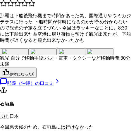
那覇は下船後飛行機まで時間があった為、国際通りやウミカジ
テラスに行った 下船時間が何時になるのかが予め分からない
ので観光の予定を立てづらい 今回はラッキーなことに、8:30
には下船出来た為空港に戻り荷物を預けて観光出来たが、下船
時間が遅くなると観光出来なかったかも
観光
:
自分で
移動手段
:
バス・電車・タクシーなど
移動時間
:
30分
未満
参考になった
0
那覇（沖縄）
の口コミ
石垣島
🇯🇵
日本
今回悪天候のため、石垣島には行けなかった