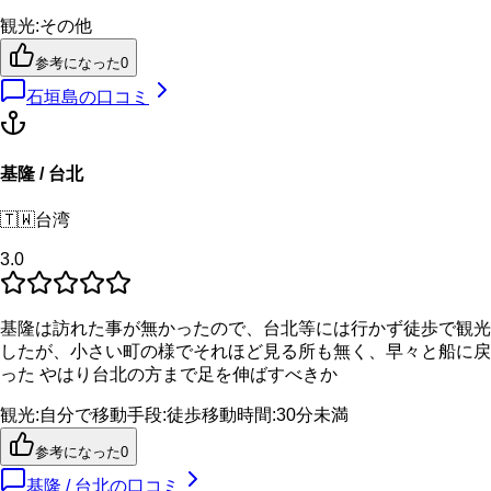
観光
:
その他
参考になった
0
石垣島
の口コミ
基隆 / 台北
🇹🇼
台湾
3.0
基隆は訪れた事が無かったので、台北等には行かず徒歩で観光
したが、小さい町の様でそれほど見る所も無く、早々と船に戻
った やはり台北の方まで足を伸ばすべきか
観光
:
自分で
移動手段
:
徒歩
移動時間
:
30分未満
参考になった
0
基隆 / 台北
の口コミ