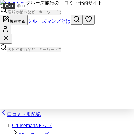
Cruisemans
クルーズ旅行の口コミ・予約サイト
2D
3D
クルーズマンズとは
投稿する
口コミ・乗船記
Cruisemansトップ