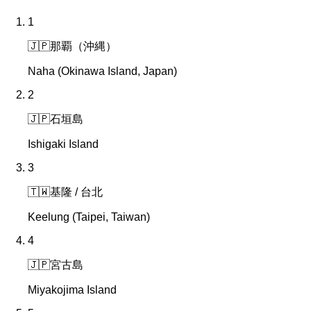
1
🇯🇵
那覇（沖縄）
Naha (Okinawa Island, Japan)
2
🇯🇵
石垣島
Ishigaki Island
3
🇹🇼
基隆 / 台北
Keelung (Taipei, Taiwan)
4
🇯🇵
宮古島
Miyakojima Island