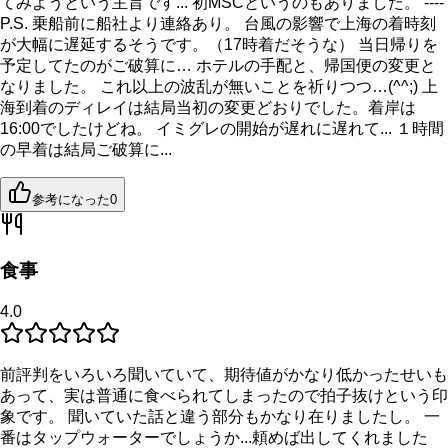
てみようという主旨です... 初MSCというのもありました。 ----
P.S. 乗船前に船社より連絡あり。 台風の影響で上海の着時刻
が大幅に遅延するそうです。（17時着だそうな） 当日帰りを
予定してたのがご破算に… ホテルの手配と、帰国便の変更と
なりました。 これ以上の波乱が無いことを祈りつつ…(^^;) 上
海到着のディレイは結局当初の変更どおりでした。着岸は
16:00でしたけどね。 イミグレの開始が遅れに遅れて... １時間
の早着は結局ご破算に...
参考になった
0
食事
4.0
前評判をいろいろ聞いていて、期待値がかなり低かったせいも
あって、実は普通に食べられてしまったので拍子抜けという印
象です。 聞いていた話と違う部分もかなり在りましたし。 一
番はタップウォーターでしょうか...頼めば出してくれました