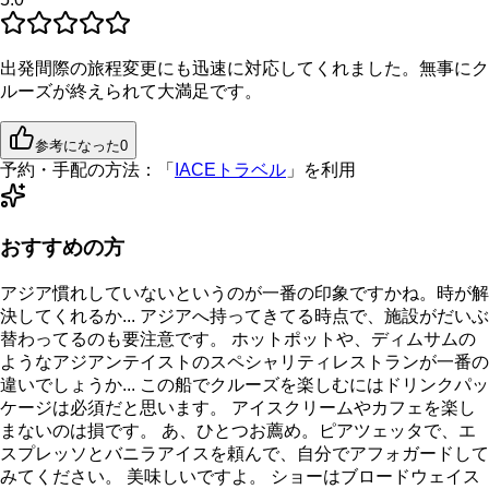
出発間際の旅程変更にも迅速に対応してくれました。無事にク
ルーズが終えられて大満足です。
参考になった
0
予約・手配の方法：
「
IACEトラベル
」を利用
おすすめの方
アジア慣れしていないというのが一番の印象ですかね。時が解
決してくれるか... アジアへ持ってきてる時点で、施設がだいぶ
替わってるのも要注意です。 ホットポットや、ディムサムの
ようなアジアンテイストのスペシャリティレストランが一番の
違いでしょうか... この船でクルーズを楽しむにはドリンクパッ
ケージは必須だと思います。 アイスクリームやカフェを楽し
まないのは損です。 あ、ひとつお薦め。ピアツェッタで、エ
スプレッソとバニラアイスを頼んで、自分でアフォガードして
みてください。 美味しいですよ。 ショーはブロードウェイス