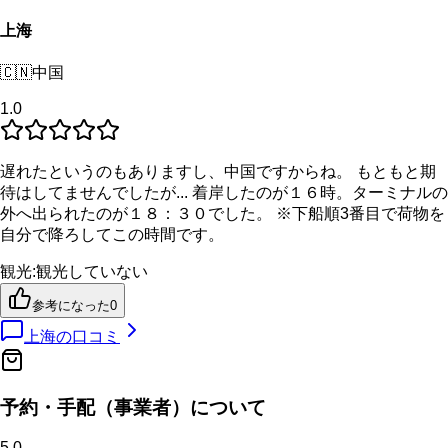
上海
🇨🇳
中国
1.0
遅れたというのもありますし、中国ですからね。 もともと期
待はしてませんでしたが... 着岸したのが１６時。ターミナルの
外へ出られたのが１８：３０でした。 ※下船順3番目で荷物を
自分で降ろしてこの時間です。
観光
:
観光していない
参考になった
0
上海
の口コミ
予約・手配（事業者）について
5.0