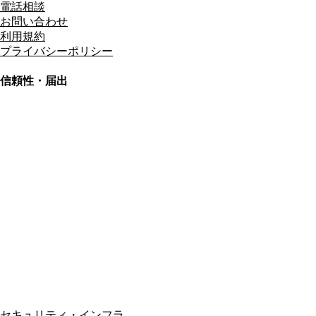
電話相談
お問い合わせ
利用規約
プライバシーポリシー
信頼性・届出
総合旅行業務取扱管理者
資格保有
適格請求書発行事業者
T3011301023586
SSL/TLS暗号化通信
セキュリティ・インフラ