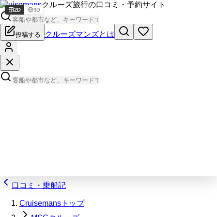
Cruisemans
クルーズ旅行の口コミ・予約サイト
2D
3D
クルーズマンズとは
投稿する
口コミ・乗船記
Cruisemansトップ