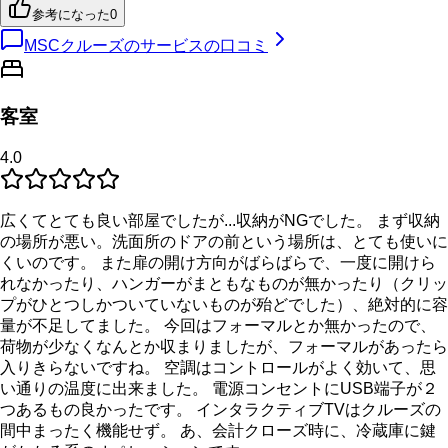
参考になった
0
MSCクルーズのサービスの口コミ
客室
4.0
広くてとても良い部屋でしたが...収納がNGでした。 まず収納
の場所が悪い。洗面所のドアの前という場所は、とても使いに
くいのです。 また扉の開け方向がばらばらで、一度に開けら
れなかったり、ハンガーがまともなものが無かったり（クリッ
プがひとつしかついていないものが殆どでした）、絶対的に容
量が不足してました。 今回はフォーマルとか無かったので、
荷物が少なくなんとか収まりましたが、フォーマルがあったら
入りきらないですね。 空調はコントロールがよく効いて、思
い通りの温度に出来ました。 電源コンセントにUSB端子が２
つあるもの良かったです。 インタラクティブTVはクルーズの
間中まったく機能せず。 あ、会計クローズ時に、冷蔵庫に鍵