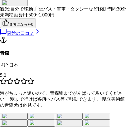
観光
:
自分で
移動手段
:
バス・電車・タクシーなど
移動時間
:
30分
未満
移動費用
:
500~1,000円
参考になった
0
函館
の口コミ
青森
🇯🇵
日本
5.0
港がちょっと遠いので、青森駅までがんばって歩いてくださ
い。 駅まで行けば各所へバス等で移動できます。 県立美術館
の青森犬は必見です。