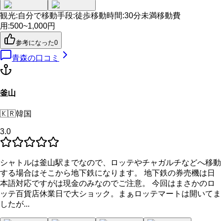
観光
:
自分で
移動手段
:
徒歩
移動時間
:
30分未満
移動費
用
:
500~1,000円
参考になった
0
青森
の口コミ
釜山
🇰🇷
韓国
3.0
シャトルは釜山駅までなので、ロッテやチャガルチなどへ移動
する場合はそこから地下鉄になります。 地下鉄の券売機は日
本語対応ですがは現金のみなのでご注意。 今回はまさかのロ
ッテ百貨店休業日で大ショック。まぁロッテマートは開いてま
したが...