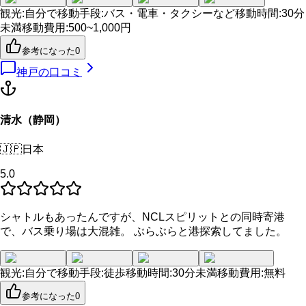
観光
:
自分で
移動手段
:
バス・電車・タクシーなど
移動時間
:
30分
未満
移動費用
:
500~1,000円
参考になった
0
神戸
の口コミ
清水（静岡）
🇯🇵
日本
5.0
シャトルもあったんですが、NCLスピリットとの同時寄港
で、バス乗り場は大混雑。 ぶらぶらと港探索してました。
観光
:
自分で
移動手段
:
徒歩
移動時間
:
30分未満
移動費用
:
無料
参考になった
0