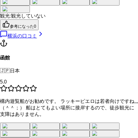
観光
:
観光していない
参考になった
0
横浜
の口コミ
函館
🇯🇵
日本
5.0
構内遊覧船がお勧めです。 ラッキーピエロは若者向けですね,,,
（＾＾；） 船はとてもよい場所に接岸するので、徒歩観光に
支障はありません。