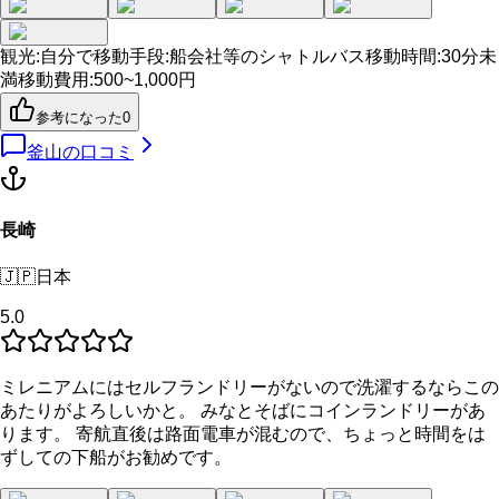
観光
:
自分で
移動手段
:
船会社等のシャトルバス
移動時間
:
30分未
満
移動費用
:
500~1,000円
参考になった
0
釜山
の口コミ
長崎
🇯🇵
日本
5.0
ミレニアムにはセルフランドリーがないので洗濯するならこの
あたりがよろしいかと。 みなとそばにコインランドリーがあ
ります。 寄航直後は路面電車が混むので、ちょっと時間をは
ずしての下船がお勧めです。