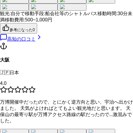
観光
:
自分で
移動手段
:
船会社等のシャトルバス
移動時間
:
30分未
満
移動費用
:
500~1,000円
参考になった
0
高知
の口コミ
大阪
🇯🇵
日本
4.0
万博開催中だったので、とにかく逆方向と思い、宇治へ出かけ
ました。 天気がよければとてもよい観光地だと思います。 天
保山の最寄り駅が万博アクセス路線の駅だったので...激混みで
した。