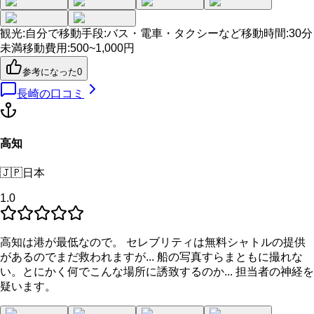
観光
:
自分で
移動手段
:
バス・電車・タクシーなど
移動時間
:
30分
未満
移動費用
:
500~1,000円
参考になった
0
長崎
の口コミ
高知
🇯🇵
日本
1.0
高知は港が最低なので。 セレブリティは無料シャトルの提供
があるのでまだ救われますが... 船の写真すらまともに撮れな
い。とにかく何でこんな場所に誘致するのか... 担当者の神経を
疑います。