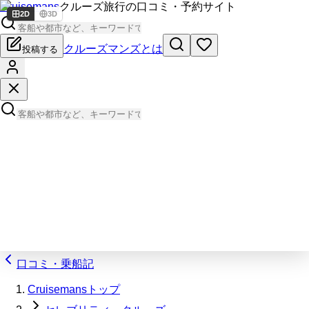
Cruisemans
クルーズ旅行の口コミ・予約サイト
2D
3D
クルーズマンズとは
投稿する
口コミ・乗船記
Cruisemansトップ