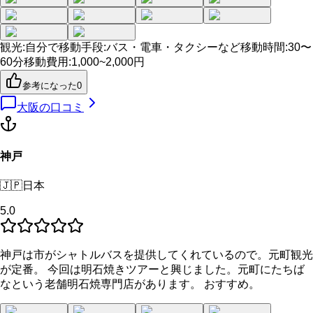
観光
:
自分で
移動手段
:
バス・電車・タクシーなど
移動時間
:
30〜
60分
移動費用
:
1,000~2,000円
参考になった
0
大阪
の口コミ
神戸
🇯🇵
日本
5.0
神戸は市がシャトルバスを提供してくれているので。元町観光
が定番。 今回は明石焼きツアーと興じました。元町にたちば
なという老舗明石焼専門店があります。 おすすめ。