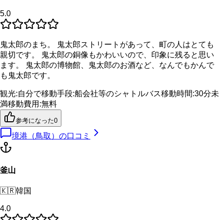
5.0
鬼太郎のまち。 鬼太郎ストリートがあって、町の人はとても
親切です。 鬼太郎の銅像もかわいいので、印象に残ると思い
ます。 鬼太郎の博物館、鬼太郎のお酒など、なんでもかんで
も鬼太郎です。
観光
:
自分で
移動手段
:
船会社等のシャトルバス
移動時間
:
30分未
満
移動費用
:
無料
参考になった
0
境港（鳥取）
の口コミ
釜山
🇰🇷
韓国
4.0