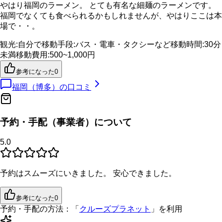
やはり福岡のラーメン。 とても有名な細麺のラーメンです。
福岡でなくても食べられるかもしれませんが、やはりここは本
場で・・。
観光
:
自分で
移動手段
:
バス・電車・タクシーなど
移動時間
:
30分
未満
移動費用
:
500~1,000円
参考になった
0
福岡（博多）
の口コミ
予約・手配（事業者）について
5.0
予約はスムーズにいきました。 安心できました。
参考になった
0
予約・手配の方法：
「
クルーズプラネット
」を利用