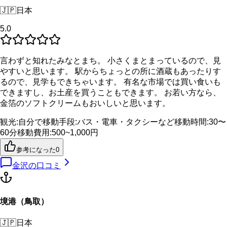
🇯🇵
日本
5.0
言わずと知れたみなとまち。 小さくまとまっているので、見
やすいと思います。 駅からちょっとの所に酒蔵もあったりす
るので、見学もできちゃいます。 有名な市場では買い食いも
できますし、お土産を買うこともできます。 お若い方なら、
金箔のソフトクリームもおいしいと思います。
観光
:
自分で
移動手段
:
バス・電車・タクシーなど
移動時間
:
30〜
60分
移動費用
:
500~1,000円
参考になった
0
金沢
の口コミ
境港（鳥取）
🇯🇵
日本