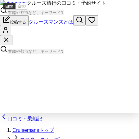
Cruisemans
クルーズ旅行の口コミ・予約サイト
2D
3D
クルーズマンズとは
投稿する
口コミ・乗船記
Cruisemansトップ