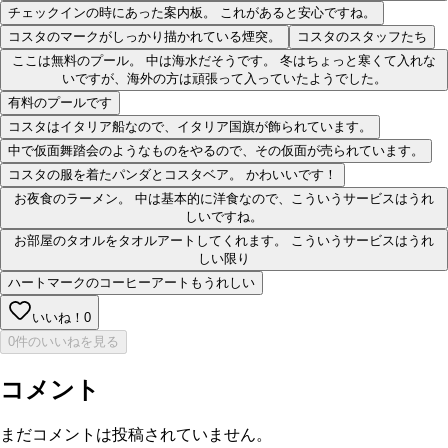
チェックインの時にあった案内板。 これがあると安心ですね。
コスタのマークがしっかり描かれている煙突。
コスタのスタッフたち
ここは無料のプール。 中は海水だそうです。 冬はちょっと寒くて入れな
いですが、海外の方は頑張って入っていたようでした。
有料のプールです
コスタはイタリア船なので、イタリア国旗が飾られています。
中で仮面舞踏会のようなものをやるので、その仮面が売られています。
コスタの服を着たパンダとコスタベア。 かわいいです！
お夜食のラーメン。 中は基本的に洋食なので、こういうサービスはうれ
しいですね。
お部屋のタオルをタオルアートしてくれます。 こういうサービスはうれ
しい限り
ハートマークのコーヒーアートもうれしい
いいね！
0
0件のいいねを見る
コメント
まだコメントは投稿されていません。