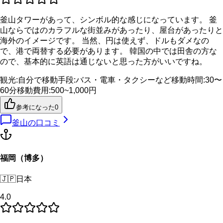
釜山タワーがあって、シンボル的な感じになっています。 釜
山ならではのカラフルな街並みがあったり、屋台があったりと
海外のイメージです。 当然、円は使えず、ドルもダメなの
で、港で両替する必要があります。 韓国の中では田舎の方な
ので、基本的に英語は通じないと思った方がいいですね。
観光
:
自分で
移動手段
:
バス・電車・タクシーなど
移動時間
:
30〜
60分
移動費用
:
500~1,000円
参考になった
0
釜山
の口コミ
福岡（博多）
🇯🇵
日本
4.0