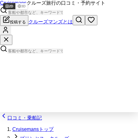
Cruisemans
クルーズ旅行の口コミ・予約サイト
2D
3D
クルーズマンズとは
投稿する
口コミ・乗船記
Cruisemansトップ