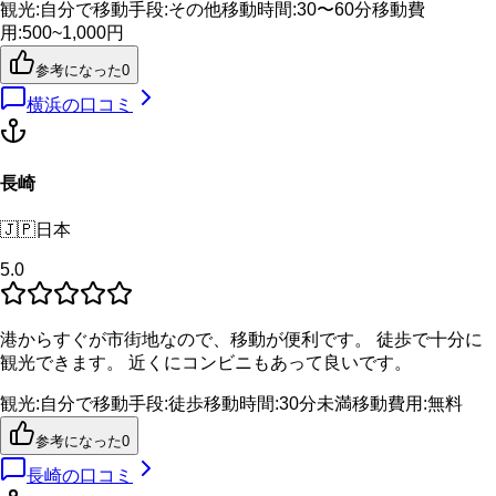
観光
:
自分で
移動手段
:
その他
移動時間
:
30〜60分
移動費
用
:
500~1,000円
参考になった
0
横浜
の口コミ
長崎
🇯🇵
日本
5.0
港からすぐが市街地なので、移動が便利です。 徒歩で十分に
観光できます。 近くにコンビニもあって良いです。
観光
:
自分で
移動手段
:
徒歩
移動時間
:
30分未満
移動費用
:
無料
参考になった
0
長崎
の口コミ