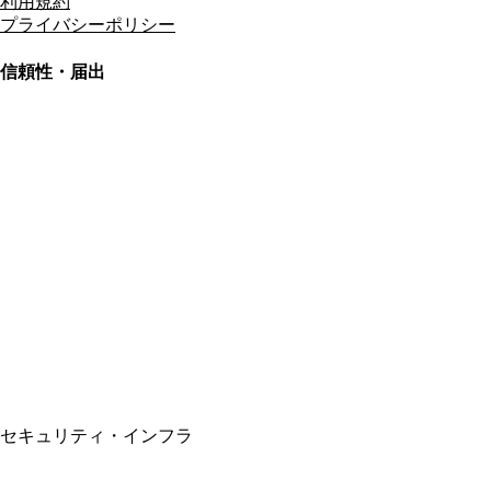
利用規約
プライバシーポリシー
信頼性・届出
総合旅行業務取扱管理者
資格保有
適格請求書発行事業者
T3011301023586
SSL/TLS暗号化通信
セキュリティ・インフラ