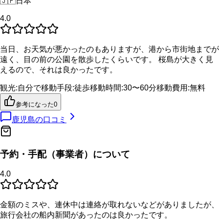
🇯🇵
日本
4.0
当日、お天気が悪かったのもありますが、港から市街地までが
遠く、目の前の公園を散歩したくらいです。 桜島が大きく見
えるので、それは良かったです。
観光
:
自分で
移動手段
:
徒歩
移動時間
:
30〜60分
移動費用
:
無料
参考になった
0
鹿児島
の口コミ
予約・手配（事業者）について
4.0
金額のミスや、連休中は連絡が取れないなどがありましたが、
旅行会社の船内新聞があったのは良かったです。