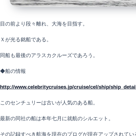
目の前より段々離れ、大海を目指す。
Ｘが光る銘船である。
同船も最後のアラスカクルーズであろう。
◆船の情報
http://www.celebritycruises.jp/cruise/cel/ship/ship_d
このセンチュリーは古いが人気のある船。
最新の同社の船は本年七月に就航のシルエット。
その記録すべき航海を現在のプログが現在アップされてい