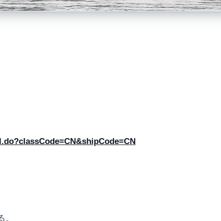
etail.do?classCode=CN&shipCode=CN
る。