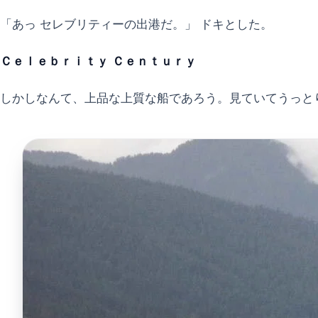
「あっ セレブリティーの出港だ。」 ドキとした。
Ｃｅｌｅｂｒｉｔｙ Ｃｅｎｔｕｒｙ
しかしなんて、上品な上質な船であろう。見ていてうっと