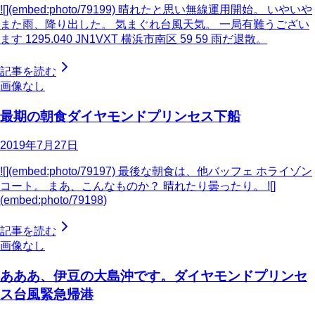
![](embed:photo/79199) 晴れたと思い無線運用開始。 いやいや
また雨、降り出した。 気まぐれ台風天気。 一局有難うござい
ます 1295.040 JN1VXT 横浜市南区 59 59 雨だ退散。
記事を読む
画像なし
最期の朝食ダイヤモンドプリンセス下船
2019年7月27日
![](embed:photo/79197) 最後な朝食は、他バッフェ ホライゾン
コート。 まあ、こんなものか？ 晴れたり曇ったり。 ![]
(embed:photo/79198)
記事を読む
画像なし
あああ、伊豆の大島沖です。ダイヤモンドプリンセ
ス台風緊急帰港