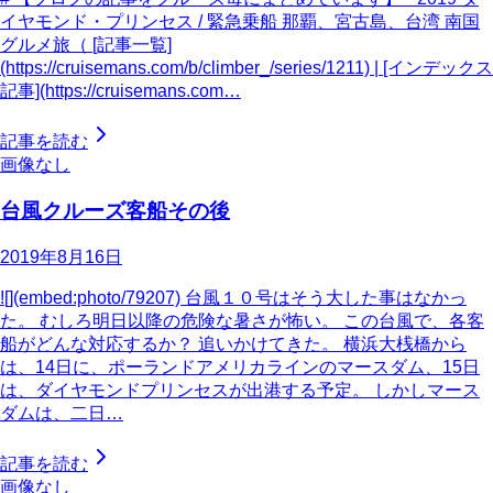
イヤモンド・プリンセス / 緊急乗船 那覇、宮古島、台湾 南国
グルメ旅（ [記事一覧]
(https://cruisemans.com/b/climber_/series/1211) | [インデックス
記事](https://cruisemans.com…
記事を読む
画像なし
台風クルーズ客船その後
2019年8月16日
![](embed:photo/79207) 台風１０号はそう大した事はなかっ
た。 むしろ明日以降の危険な暑さが怖い。 この台風で、各客
船がどんな対応するか？ 追いかけてきた。 横浜大桟橋から
は、14日に、ポーランドアメリカラインのマースダム、15日
は、ダイヤモンドプリンセスが出港する予定。 しかしマース
ダムは、二日…
記事を読む
画像なし