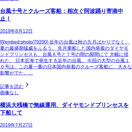
台風十号とクルーズ客船：相次ぐ阿波踊り寄港中
止！
2019年8月12日
![](embed:photo/79200) 近年の台風は秋の九月ばかりでなく、
夏の最盛期猛威をふるう。 先月乗船した国内発着のダイヤモ
ンドプリンセスも、台風６号と７号の間の期間にて 大幅に揺
れた。 日本近海で発生する近年の台風。 今回の大型の台風１
０号は、この夏一番の日本国内発着のクルーズ客船に、大きな
影響がでた。…
記事を読む
画像なし
横浜大桟橋で無線運用、ダイヤモンドプリンセスを
下船して
2019年7月27日