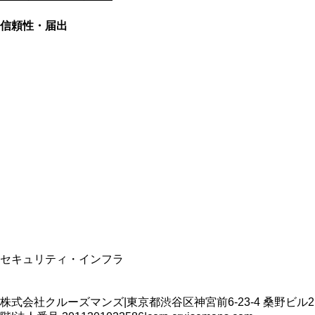
信頼性・届出
総合旅行業務取扱管理者
資格保有
適格請求書発行事業者
T3011301023586
SSL/TLS暗号化通信
セキュリティ・インフラ
株式会社クルーズマンズ
|
東京都渋谷区神宮前6-23-4 桑野ビル2