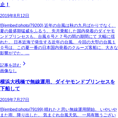
止！
2019年8月12日
![](embed:photo/79200) 近年の台風は秋の九月ばかりでなく、
夏の最盛期猛威をふるう。 先月乗船した国内発着のダイヤモ
ンドプリンセスも、台風６号と７号の間の期間にて 大幅に揺
れた。 日本近海で発生する近年の台風。 今回の大型の台風１
０号は、この夏一番の日本国内発着のクルーズ客船に、大きな
影響がでた。…
記事を読む
画像なし
横浜大桟橋で無線運用、ダイヤモンドプリンセスを
下船して
2019年7月27日
![](embed:photo/79199) 晴れたと思い無線運用開始。 いやいや
また雨、降り出した。 気まぐれ台風天気。 一局有難うござい