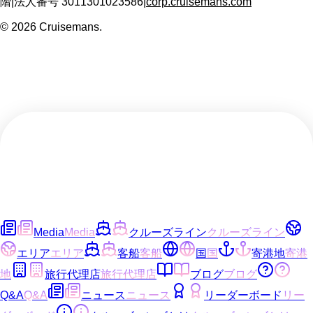
階
|
法人番号
3011301023586
|
corp.cruisemans.com
©
2026
Cruisemans.
Media
Media
クルーズライン
クルーズライン
エリア
エリア
客船
客船
国
国
寄港地
寄港
地
旅行代理店
旅行代理店
ブログ
ブログ
Q&A
Q&A
ニュース
ニュース
リーダーボード
リー