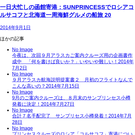
一日大忙しの函館寄港：SUNPRINCESSでロシアコ
ルサコフと北海道一周海鮮グルメの船旅 20
2014年9月1日
ほかの記事
No Image
今夜は、次回９月アラスカご案内クルーズ用の企画書作
成中 「何を書けば良いか？」いやいや難しい！
2014年
7月2日
No Image
９月アラスカ航海説明提案書２ 月初のフライトなんで
こんな高いの？
2014年7月15日
No Image
9月のご案内クルーズは、８月末のサンプリンセス小樽
発着に決定！
2014年7月27日
No Image
合計７名手配完了 サンプリセス小樽発着！
2014年7月
28日
No Image
プリンセスクルーズのロシア「コルサコフ」寄港につい