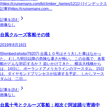
(https://cruisemans.com/b/climber_/series/1211) | [インデックス
記事](https://cruisemans.com…
記事を読む
画像なし
台風クルーズ客船その後
2019年8月16日
![](embed:photo/79207) 台風１０号はそう大した事はなかっ
た。 むしろ明日以降の危険な暑さが怖い。 この台風で、各客
船がどんな対応するか？ 追いかけてきた。 横浜大桟橋から
は、14日に、ポーランドアメリカラインのマースダム、15日
は、ダイヤモンドプリンセスが出港する予定。 しかしマース
ダムは、二日…
記事を読む
画像なし
台風十号とクルーズ客船：相次ぐ阿波踊り寄港中