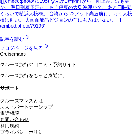
![](embed:photo/79195) なんか1時間前から、雨止み、波も静
か、 明日到着予定が、もう伊豆の大島沖縄か？、 あと四時間
くらいで横浜大桟橋。 台湾から 22ノット高速航行。もう大桟
橋は近い。 大画面液晶ビジョンの前にも人はいない。 ![]
(embed:photo/79196)
記事を読む
ブログページを見る
Cruisemans
クルーズ旅行の口コミ・予約サイト
クルーズ旅行をもっと身近に。
サポート
クルーズマンズとは
法人・パートナーシップ
電話相談
お問い合わせ
利用規約
プライバシーポリシー