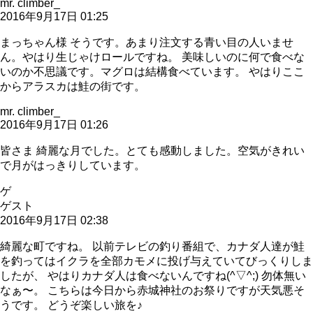
mr. climber_
2016年9月17日 01:25
まっちゃん様 そうです。あまり注文する青い目の人いませ
ん。やはり生じゃけロールですね。 美味しいのに何で食べな
いのか不思議です。マグロは結構食べています。 やはりここ
からアラスカは鮭の街です。
mr. climber_
2016年9月17日 01:26
皆さま 綺麗な月でした。とても感動しました。空気がきれい
で月がはっきりしています。
ゲ
ゲスト
2016年9月17日 02:38
綺麗な町ですね。 以前テレビの釣り番組で、カナダ人達が鮭
を釣ってはイクラを全部カモメに投げ与えていてびっくりしま
したが、 やはりカナダ人は食べないんですね(^▽^;) 勿体無い
なぁ〜。 こちらは今日から赤城神社のお祭りですが天気悪そ
うです。 どうぞ楽しい旅を♪