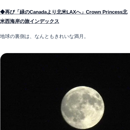
◆再び「緑のCanadaより北米LAXへ」Crown Princess北
米西海岸の旅インデックス
地球の裏側は、なんともきれいな満月。