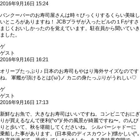
2016年9月16日 15:24
バンクーバーのお寿司屋さんは時々びっくりするくらい美味し
いところがありますね！ JCBプラザが入ったビルの１Fがすさ
まじくおいしかったのを覚えています。駐在員から聞いていき
ました。
ゲ
ゲスト
2016年9月16日 16:21
オリーブたっぷり♪ 日本のお寿司もやはり海外サイズなのです
ね。 軍艦が頂けるとは('ω')ノ カニの身たっぷりがうれしい♡
ゲ
ゲスト
2016年9月16日 17:13
新鮮なお魚で、大きなお寿司はいいですね。コンビニでおにぎ
りが買えるなんて便利(^o^)/ 外の風景が綺麗ですね〜。のんび
りと歩いて、秋を堪能してくださいね。 シルバーシャドーに
乗船した事があります。(日本発のディスカウント)懐かしい(^｡