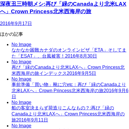
深夜丑三時朝メシ:再び「緑のCanadaより北米LAX
へ」Crown Princess北米西海岸の旅
2016年9月17日
ほかの記事
No Image
なかなか困難カナダのオンラインビザ「ETA」そしてま
た「ESAT」、台風被害！
2016年8月30日
No Image
再び「緑のCanadaより北米LAXへ」Crown Princess北
米西海岸の旅インデックス
2016年9月5日
No Image
事前準備「買い物」靴に穴etc：再び「緑のCanadaより
北米LAXへ」Crown Princess北米西海岸の旅
2016年9月6
日
No Image
船の客室決まらず荷造りこんなもの？:再び「緑の
Canadaより北米LAXへ」Crown Princess北米西海岸の
旅
2016年9月11日
No Image