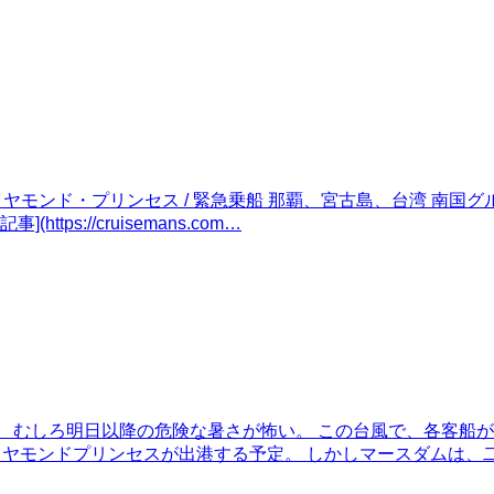
イヤモンド・プリンセス / 緊急乗船 那覇、宮古島、台湾 南国グル
ス記事](https://cruisemans.com…
た事はなかった。 むしろ明日以降の危険な暑さが怖い。 この台風で、
イヤモンドプリンセスが出港する予定。 しかしマースダムは、