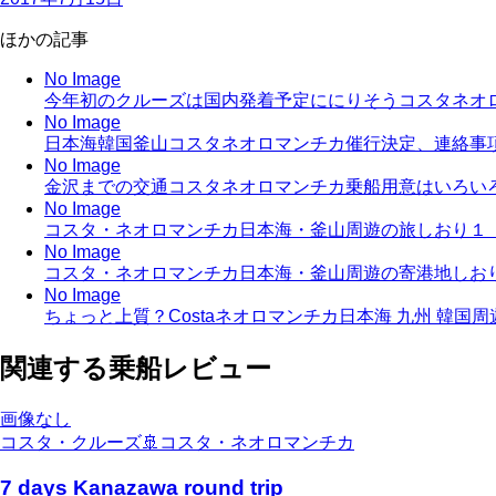
ほかの記事
No Image
今年初のクルーズは国内発着予定ににりそうコスタネオ
No Image
日本海韓国釜山コスタネオロマンチカ催行決定、連絡事
No Image
金沢までの交通コスタネオロマンチカ乗船用意はいろい
No Image
コスタ・ネオロマンチカ日本海・釜山周遊の旅しおり１
No Image
コスタ・ネオロマンチカ日本海・釜山周遊の寄港地しお
No Image
ちょっと上質？Costaネオロマンチカ日本海 九州 韓国
関連する乗船レビュー
画像なし
コスタ・クルーズ
🚢
コスタ・ネオロマンチカ
7 days Kanazawa round trip