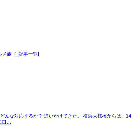
メ旅（ [記事一覧]
各客船がどんな対応するか？ 追いかけてきた。 横浜大桟橋からは、14
二日…