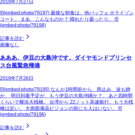
2019年7月27日
![](embed:photo/79197) 最後な朝食は、他バッフェ ホライゾン
コート。 まあ、こんなものか？ 晴れたり曇ったり。 ![]
(embed:photo/79198)
記事を読む
画像なし
あああ、伊豆の大島沖です。ダイヤモンドプリンセ
ス台風緊急帰港
2019年7月26日
![](embed:photo/79195) なんか1時間前から、雨止み、波も静
か、 明日到着予定が、もう伊豆の大島沖縄か？、 あと四時間
くらいで横浜大桟橋。 台湾から 22ノット高速航行。もう大桟
橋は近い。 大画面液晶ビジョンの前にも人はいない。 ![]
(embed:photo/79196)
記事を読む