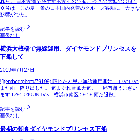
れた。 日本近海で発生する近年の台風。 今回の大型の台風１
０号は、この夏一番の日本国内発着のクルーズ客船に、大きな
影響がでた。…
記事を読む
画像なし
横浜大桟橋で無線運用、ダイヤモンドプリンセスを
下船して
2019年7月27日
![](embed:photo/79199) 晴れたと思い無線運用開始。 いやいや
また雨、降り出した。 気まぐれ台風天気。 一局有難うござい
ます 1295.040 JN1VXT 横浜市南区 59 59 雨だ退散。
記事を読む
画像なし
最期の朝食ダイヤモンドプリンセス下船