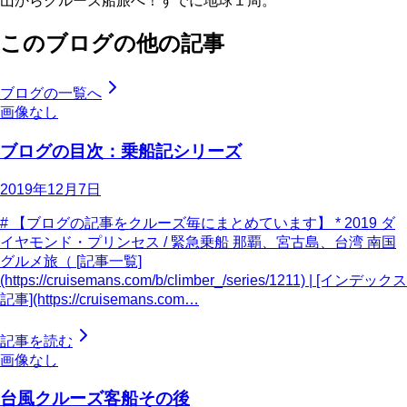
山からクルーズ船旅へ！すでに地球１周。
このブログの他の記事
ブログの一覧へ
画像なし
ブログの目次：乗船記シリーズ
2019年12月7日
# 【ブログの記事をクルーズ毎にまとめています】 * 2019 ダ
イヤモンド・プリンセス / 緊急乗船 那覇、宮古島、台湾 南国
グルメ旅（ [記事一覧]
(https://cruisemans.com/b/climber_/series/1211) | [インデックス
記事](https://cruisemans.com…
記事を読む
画像なし
台風クルーズ客船その後