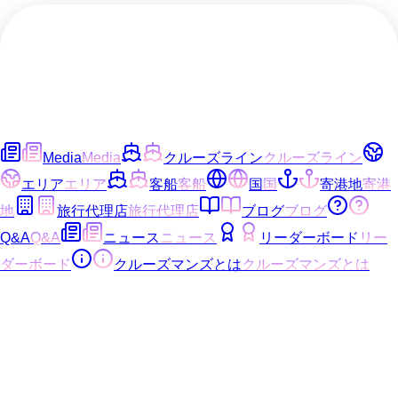
Media
Media
クルーズライン
クルーズライン
エリア
エリア
客船
客船
国
国
寄港地
寄港
地
旅行代理店
旅行代理店
ブログ
ブログ
Q&A
Q&A
ニュース
ニュース
リーダーボード
リー
ダーボード
クルーズマンズとは
クルーズマンズとは