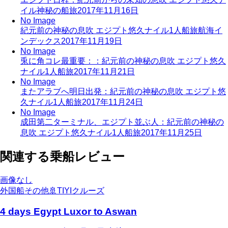
イル神秘の船旅
2017年11月16日
No Image
紀元前の神秘の息吹 エジプト悠久ナイル1人船旅航海イ
ンデックス
2017年11月19日
No Image
兎に角コレ最重要：：紀元前の神秘の息吹 エジプト悠久
ナイル1人船旅
2017年11月21日
No Image
またアラブへ明日出発：紀元前の神秘の息吹 エジプト悠
久ナイル1人船旅
2017年11月24日
No Image
成田第二ターミナル、エジプト並ぶ人：紀元前の神秘の
息吹 エジプト悠久ナイル1人船旅
2017年11月25日
関連する乗船レビュー
画像なし
外国船その他
🚢
TIYIクルーズ
4 days Egypt Luxor to Aswan