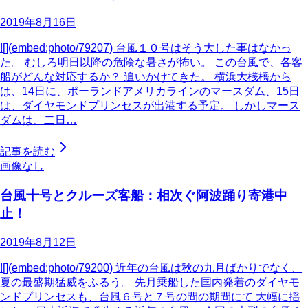
2019年8月16日
![](embed:photo/79207) 台風１０号はそう大した事はなかっ
た。 むしろ明日以降の危険な暑さが怖い。 この台風で、各客
船がどんな対応するか？ 追いかけてきた。 横浜大桟橋から
は、14日に、ポーランドアメリカラインのマースダム、15日
は、ダイヤモンドプリンセスが出港する予定。 しかしマース
ダムは、二日…
記事を読む
画像なし
台風十号とクルーズ客船：相次ぐ阿波踊り寄港中
止！
2019年8月12日
![](embed:photo/79200) 近年の台風は秋の九月ばかりでなく、
夏の最盛期猛威をふるう。 先月乗船した国内発着のダイヤモ
ンドプリンセスも、台風６号と７号の間の期間にて 大幅に揺