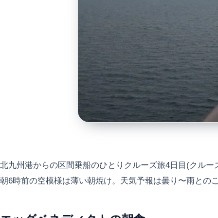
北九州港からの区間乗船のひとりクルーズ旅4日目(クルー
朝6時前の空模様は薄い朝焼け。天気予報は曇り〜雨との