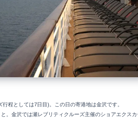
ズ行程としては7日目)。この日の寄港地は金沢です。
こと。金沢では瀬レブリティクルーズ主催のショアエクスカ