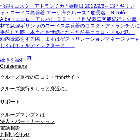
* 客船 コスタ・アトランチカ * 乗船日 2012/9/6～13 * ギリシ
ャ・ロードス島発着 エーゲ海クルーズ * 船長名：Nicolò
Alba（ニコロ・アルバ） ＢＳ１１「世界豪華客船紀行」の取
材で急遽ギリシャのロードス島発着のコスタ・アトランチカに
乗船した際、本当にお世話になった船長ニコロ・アルバ氏。
船内撮影をする際、まずはゲストリレーションマネージャーも
しくはホテルディレクターと、…
続きを読む
Cruisemans
クルーズ旅行の口コミ・予約サイト
クルーズ旅行をもっと身近に。
サポート
クルーズマンズとは
法人・パートナーシップ
電話相談
お問い合わせ