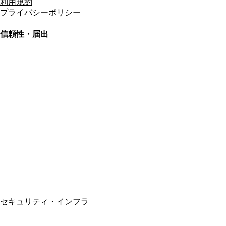
利用規約
プライバシーポリシー
信頼性・届出
総合旅行業務取扱管理者
資格保有
適格請求書発行事業者
T3011301023586
SSL/TLS暗号化通信
セキュリティ・インフラ