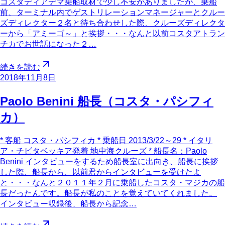
コスタディアデマ乗船取材で少し不安がありましたが、乗船
前、ターミナル内でゲストリレーションマネージャーとクルー
ズディレクター２名と待ち合わせした際、クルーズディレクタ
ーから「アミーゴ～」と挨拶・・・なんと以前コスタアトラン
チカでお世話になった２…
続きを読む
2018年11月8日
Paolo Benini 船長（コスタ・パシフィ
カ）
* 客船 コスタ・パシフィカ * 乗船日 2013/3/22～29 * イタリ
ア・チビタベッキア発着 地中海クルーズ * 船長名：Paolo
Benini インタビューをするため船長室に出向き、船長に挨拶
した際、船長から、以前君からインタビューを受けたよ
と・・・なんと２０１１年２月に乗船したコスタ・マジカの船
長だったんです。船長が私のことを覚えていてくれました。
インタビュー収録後、船長から記念…