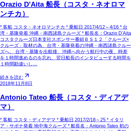
Orazio D'Aita 船長（コスタ・ネオロマ
ンチカ）
* 客船 コスタ・ネオロマンチカ * 乗船日 2017/4/12～4/16 * 台
湾・基隆発着 沖縄・南西諸島クルーズ * 船長名：Orazio D'Aita
コスタクルーズ日本支社スポンサー番組ＢＳ１２「クルーズ×
クルーズ」取材の為、台湾・基隆発着の沖縄・南西諸島クルー
ズへ。 台湾・基隆を出航後、沖縄へ向かう航行中の夜、時差
を１時間進めるのを忘れ、翌日船長のインタビューする時間を
１時間勘違いし…
続きを読む
2018年11月8日
Antonio Tateo 船長（コスタ・ディアデ
マ）
* 客船 コスタ・ディアデマ * 乗船日 2017/2/18～25 * イタリ
ア・サボナ発着 地中海クルーズ * 船長名：Antonio Tateo 初の