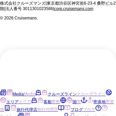
株式会社クルーズマンズ
|
東京都渋谷区神宮前6-23-4 桑野ビル2
階
|
法人番号
3011301023586
|
corp.cruisemans.com
©
2026
Cruisemans.
Media
Media
クルーズライン
クルーズライン
エリア
エリア
客船
客船
国
国
寄港地
寄港
地
旅行代理店
旅行代理店
ブログ
ブログ