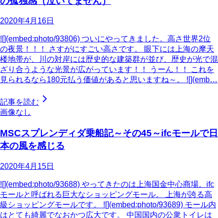
の孤独感（泣いてません）
2020年4月16日
![](embed:photo/93806) ついにやってきました。高さ世界2位
の夜景！！！ さすがにすごい高さです。 眼下には上海の摩天
楼地帯が、川の対岸には歴史的な建築群が並び、歴史が光で混
ざり合うような光景が広がっています！！ うーん！！ これを
見られるなら180元払う価値があると思いますね～。 ![](emb…
記事を読む
画像なし
MSCスプレンディダ乗船記～その45～ifcモールで日
本の風を感じる
2020年4月15日
![](embed:photo/93688) やってきたのは上海国金中心商場。ifc
モールと呼ばれる巨大なショッピングモール。 上海が誇る高
級ショッピングモールです。 ![](embed:photo/93689) モール内
はとても綺麗でなおかつ広大です。 中国国内の公衆トイレは