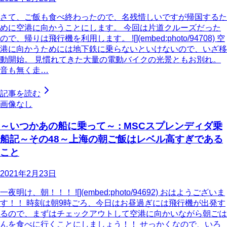
さて、ご飯も食べ終わったので、名残惜しいですが帰国するた
めに空港に向かうことにします。 今回は片道クルーズだった
ので、帰りは飛行機を利用します。 ![](embed:photo/94708) 空
港に向かうためには地下鉄に乗らないといけないので、いざ移
動開始。 見慣れてきた大量の電動バイクの光景ともお別れ。
音も無く走…
記事を読む
画像なし
～いつかあの船に乗って～ : MSCスプレンディダ乗
船記～その48～上海の朝ご飯はレベル高すぎである
こと
2021年2月23日
一夜明け、朝！！！ ![](embed:photo/94692) おはようございま
す！！ 時刻は朝9時ごろ、今日はお昼過ぎには飛行機が出発す
るので、まずはチェックアウトして空港に向かいながら朝ごは
んを食べに行くことにしましょう！！ せっかくなので、いろ