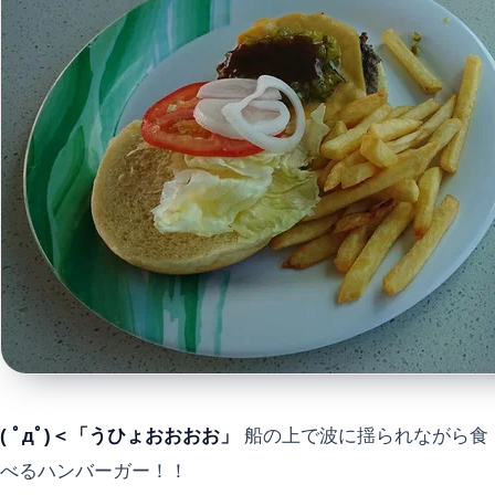
( ﾟдﾟ)＜「うひょおおおお」
船の上で波に揺られながら食
べるハンバーガー！！