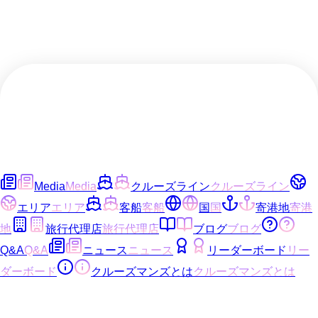
Media
Media
クルーズライン
クルーズライン
エリア
エリア
客船
客船
国
国
寄港地
寄港
地
旅行代理店
旅行代理店
ブログ
ブログ
Q&A
Q&A
ニュース
ニュース
リーダーボード
リー
ダーボード
クルーズマンズとは
クルーズマンズとは