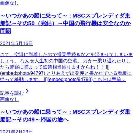
画像なし
～いつかあの船に乗って～ : MSCスプレンディダ乗
船記～その50（完結）～中国の飛行機は安全なのか
問題
2021年5月16日
さて、空港に到着したので搭乗手続きなどを済ませてしまいま
しょう。 なんせ人生初の中国の空港。 万が一乗り遅れたりし
たら警察に捕まって監禁相当困りますからね！！ ![]
(embed:photo/94797) とりあえず出発便と書かれている看板に
従って移動します。 ![](embed:photo/94798)こちらは手前…
記事を読む
画像なし
～いつかあの船に乗って～ : MSCスプレンディダ乗
船記～その49～帰国の途へ
2021年2月23日