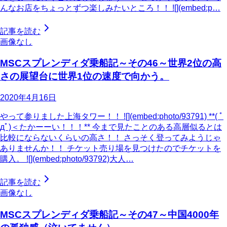
んなお店をちょっとずつ楽しみたいところ！！ ![](embed:p…
記事を読む
画像なし
MSCスプレンディダ乗船記～その46～世界2位の高
さの展望台に世界1位の速度で向かう。
2020年4月16日
やって参りました上海タワー！！ ![](embed:photo/93791) **( ﾟ
дﾟ)＜たかーーい！！！** 今まで見たことのある高層似るとは
比較にならないくらいの高さ！！ さっそく登ってみようじゃ
ありませんか！！ チケット売り場を見つけたのでチケットを
購入。 ![](embed:photo/93792)大人…
記事を読む
画像なし
MSCスプレンディダ乗船記～その47～中国4000年