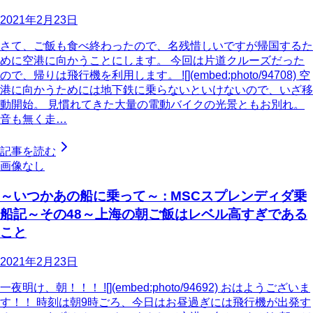
2021年2月23日
さて、ご飯も食べ終わったので、名残惜しいですが帰国するた
めに空港に向かうことにします。 今回は片道クルーズだった
ので、帰りは飛行機を利用します。 ![](embed:photo/94708) 空
港に向かうためには地下鉄に乗らないといけないので、いざ移
動開始。 見慣れてきた大量の電動バイクの光景ともお別れ。
音も無く走…
記事を読む
画像なし
～いつかあの船に乗って～ : MSCスプレンディダ乗
船記～その48～上海の朝ご飯はレベル高すぎである
こと
2021年2月23日
一夜明け、朝！！！ ![](embed:photo/94692) おはようございま
す！！ 時刻は朝9時ごろ、今日はお昼過ぎには飛行機が出発す