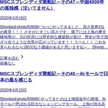
MSCスプレンディダ乗船記～その47～中国4000年
の孤独感（泣いてません）
2020年4月16日
![](embed:photo/93806) ついにやってきました。高さ世界2位
の夜景！！！ さすがにすごい高さです。 眼下には上海の摩天
楼地帯が、川の対岸には歴史的な建築群が並び、歴史が光で混
ざり合うような光景が広がっています！！ うーん！！ これを
見られるなら180元払う価値があると思いますね～。 ![](emb…
記事を読む
画像なし
MSCスプレンディダ乗船記～その45～ifcモールで日
本の風を感じる
2020年4月15日
![](embed:photo/93688) やってきたのは上海国金中心商場。ifc
モールと呼ばれる巨大なショッピングモール。 上海が誇る高