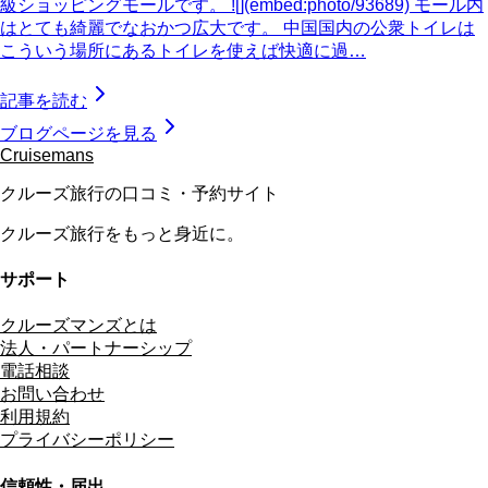
級ショッピングモールです。 ![](embed:photo/93689) モール内
はとても綺麗でなおかつ広大です。 中国国内の公衆トイレは
こういう場所にあるトイレを使えば快適に過…
記事を読む
ブログページを見る
Cruisemans
クルーズ旅行の口コミ・予約サイト
クルーズ旅行をもっと身近に。
サポート
クルーズマンズとは
法人・パートナーシップ
電話相談
お問い合わせ
利用規約
プライバシーポリシー
信頼性・届出