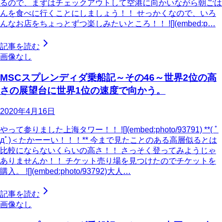
るので、まずはチェックアウトして空港に向かいながら朝ごは
んを食べに行くことにしましょう！！ せっかくなので、いろ
んなお店をちょっとずつ楽しみたいところ！！ ![](embed:p…
記事を読む
画像なし
MSCスプレンディダ乗船記～その46～世界2位の高
さの展望台に世界1位の速度で向かう。
2020年4月16日
やって参りました上海タワー！！ ![](embed:photo/93791) **( ﾟ
дﾟ)＜たかーーい！！！** 今まで見たことのある高層似るとは
比較にならないくらいの高さ！！ さっそく登ってみようじゃ
ありませんか！！ チケット売り場を見つけたのでチケットを
購入。 ![](embed:photo/93792)大人…
記事を読む
画像なし