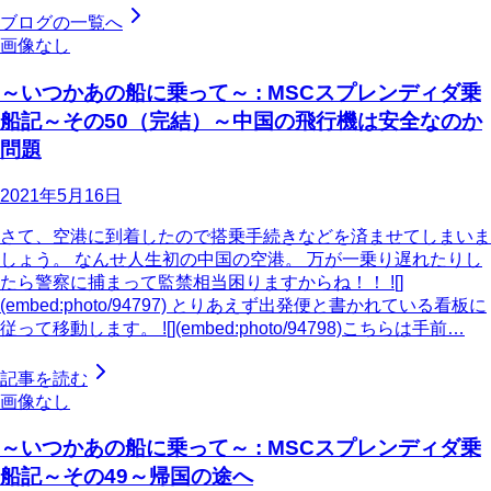
ブログの一覧へ
画像なし
～いつかあの船に乗って～ : MSCスプレンディダ乗
船記～その50（完結）～中国の飛行機は安全なのか
問題
2021年5月16日
さて、空港に到着したので搭乗手続きなどを済ませてしまいま
しょう。 なんせ人生初の中国の空港。 万が一乗り遅れたりし
たら警察に捕まって監禁相当困りますからね！！ ![]
(embed:photo/94797) とりあえず出発便と書かれている看板に
従って移動します。 ![](embed:photo/94798)こちらは手前…
記事を読む
画像なし
～いつかあの船に乗って～ : MSCスプレンディダ乗
船記～その49～帰国の途へ