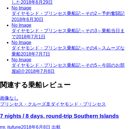
した
2018年6月29日
No Image
ダイヤモンド・プリンセス乗船記～その2～予約奮闘記
2018年6月30日
No Image
ダイヤモンド・プリンセス乗船記～その3～乗船当日ま
で
2018年7月1日
No Image
ダイヤモンド・プリンセス乗船記～その4～スムーズな
乗船
2018年7月7日
No Image
ダイヤモンド・プリンセス乗船記～その5～今回のお部
屋紹介
2018年7月8日
関連する乗船レビュー
画像なし
プリンセス・クルーズ
🚢
ダイヤモンド・プリンセス
7 nights / 8 days, round-trip Southern Islands
mr. itufune
2018年6月8日
出航