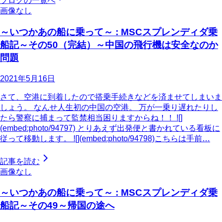
ブログの一覧へ
画像なし
～いつかあの船に乗って～ : MSCスプレンディダ乗
船記～その50（完結）～中国の飛行機は安全なのか
問題
2021年5月16日
さて、空港に到着したので搭乗手続きなどを済ませてしまいま
しょう。 なんせ人生初の中国の空港。 万が一乗り遅れたりし
たら警察に捕まって監禁相当困りますからね！！ ![]
(embed:photo/94797) とりあえず出発便と書かれている看板に
従って移動します。 ![](embed:photo/94798)こちらは手前…
記事を読む
画像なし
～いつかあの船に乗って～ : MSCスプレンディダ乗
船記～その49～帰国の途へ