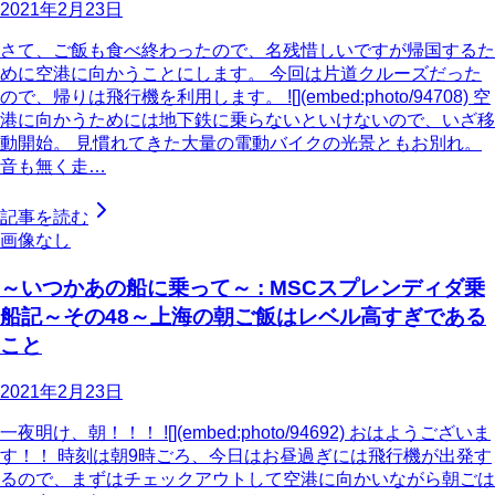
2021年2月23日
さて、ご飯も食べ終わったので、名残惜しいですが帰国するた
めに空港に向かうことにします。 今回は片道クルーズだった
ので、帰りは飛行機を利用します。 ![](embed:photo/94708) 空
港に向かうためには地下鉄に乗らないといけないので、いざ移
動開始。 見慣れてきた大量の電動バイクの光景ともお別れ。
音も無く走…
記事を読む
画像なし
～いつかあの船に乗って～ : MSCスプレンディダ乗
船記～その48～上海の朝ご飯はレベル高すぎである
こと
2021年2月23日
一夜明け、朝！！！ ![](embed:photo/94692) おはようございま
す！！ 時刻は朝9時ごろ、今日はお昼過ぎには飛行機が出発す
るので、まずはチェックアウトして空港に向かいながら朝ごは