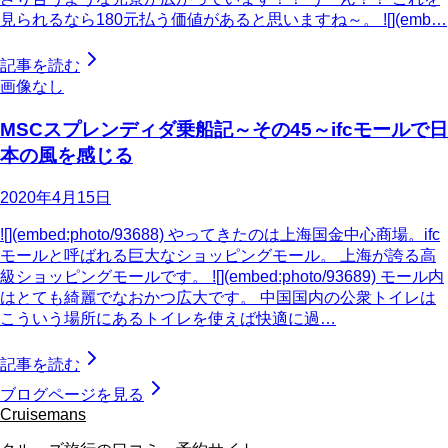
見られるなら180元払う価値があると思いますね～。 ![](emb…
記事を読む
画像なし
MSCスプレンディダ乗船記～その45～ifcモールで日
本の風を感じる
2020年4月15日
![](embed:photo/93688) やってきたのは上海国金中心商場。ifc
モールと呼ばれる巨大なショッピングモール。 上海が誇る高
級ショッピングモールです。 ![](embed:photo/93689) モール内
はとても綺麗でなおかつ広大です。 中国国内の公衆トイレは
こういう場所にあるトイレを使えば快適に過…
記事を読む
ブログページを見る
Cruisemans