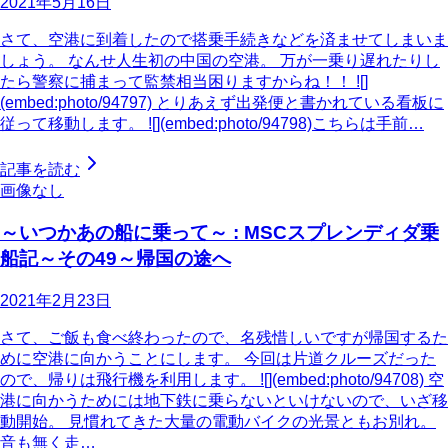
2021年5月16日
さて、空港に到着したので搭乗手続きなどを済ませてしまいま
しょう。 なんせ人生初の中国の空港。 万が一乗り遅れたりし
たら警察に捕まって監禁相当困りますからね！！ ![]
(embed:photo/94797) とりあえず出発便と書かれている看板に
従って移動します。 ![](embed:photo/94798)こちらは手前…
記事を読む
画像なし
～いつかあの船に乗って～ : MSCスプレンディダ乗
船記～その49～帰国の途へ
2021年2月23日
さて、ご飯も食べ終わったので、名残惜しいですが帰国するた
めに空港に向かうことにします。 今回は片道クルーズだった
ので、帰りは飛行機を利用します。 ![](embed:photo/94708) 空
港に向かうためには地下鉄に乗らないといけないので、いざ移
動開始。 見慣れてきた大量の電動バイクの光景ともお別れ。
音も無く走…