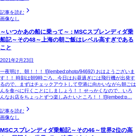
記事を読む
画像なし
～いつかあの船に乗って～ : MSCスプレンディダ乗
船記～その48～上海の朝ご飯はレベル高すぎである
こと
2021年2月23日
一夜明け、朝！！！ ![](embed:photo/94692) おはようございま
す！！ 時刻は朝9時ごろ、今日はお昼過ぎには飛行機が出発す
るので、まずはチェックアウトして空港に向かいながら朝ごは
んを食べに行くことにしましょう！！ せっかくなので、いろ
んなお店をちょっとずつ楽しみたいところ！！ ![](embed:p…
記事を読む
画像なし
MSCスプレンディダ乗船記～その46～世界2位の高