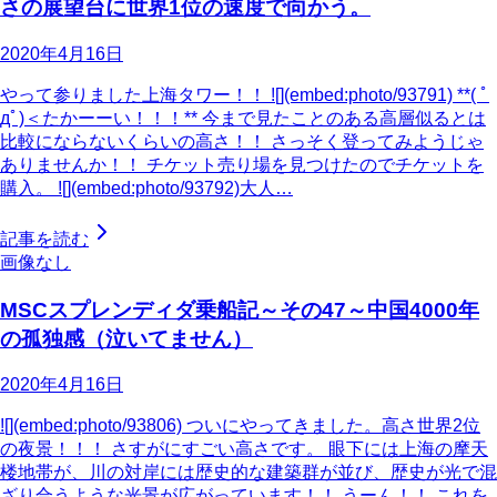
さの展望台に世界1位の速度で向かう。
2020年4月16日
やって参りました上海タワー！！ ![](embed:photo/93791) **( ﾟ
дﾟ)＜たかーーい！！！** 今まで見たことのある高層似るとは
比較にならないくらいの高さ！！ さっそく登ってみようじゃ
ありませんか！！ チケット売り場を見つけたのでチケットを
購入。 ![](embed:photo/93792)大人…
記事を読む
画像なし
MSCスプレンディダ乗船記～その47～中国4000年
の孤独感（泣いてません）
2020年4月16日
![](embed:photo/93806) ついにやってきました。高さ世界2位
の夜景！！！ さすがにすごい高さです。 眼下には上海の摩天
楼地帯が、川の対岸には歴史的な建築群が並び、歴史が光で混
ざり合うような光景が広がっています！！ うーん！！ これを