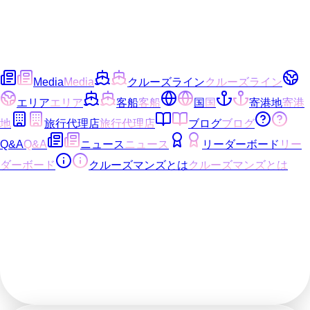
Media
Media
クルーズライン
クルーズライン
エリア
エリア
客船
客船
国
国
寄港地
寄港
地
旅行代理店
旅行代理店
ブログ
ブログ
Q&A
Q&A
ニュース
ニュース
リーダーボード
リー
ダーボード
クルーズマンズとは
クルーズマンズとは