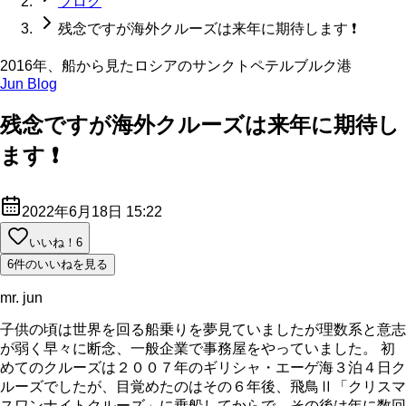
ブログ
残念ですが海外クルーズは来年に期待します ❗
2016年、船から見たロシアのサンクトペテルブルク港
Jun Blog
残念ですが海外クルーズは来年に期待し
ます ❗
2022年6月18日 15:22
いいね！
6
6件のいいねを見る
mr. jun
子供の頃は世界を回る船乗りを夢見ていましたが理数系と意志
が弱く早々に断念、一般企業で事務屋をやっていました。 初
めてのクルーズは２００７年のギリシャ・エーゲ海３泊４日ク
ルーズでしたが、目覚めたのはその６年後、飛鳥Ⅱ「クリスマ
スワンナイトクルーズ」に乗船してからで、その後は年に数回