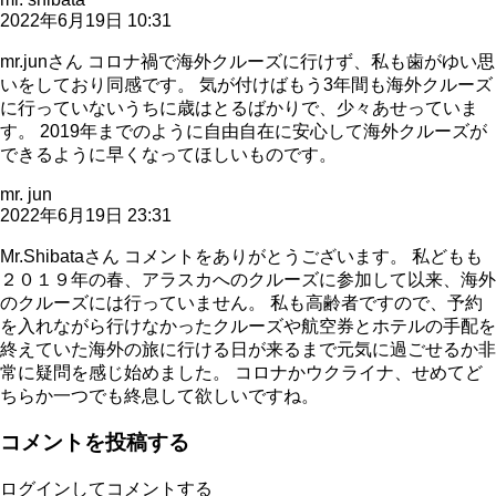
2022年6月19日 10:31
mr.junさん コロナ禍で海外クルーズに行けず、私も歯がゆい思
いをしており同感です。 気が付けばもう3年間も海外クルーズ
に行っていないうちに歳はとるばかりで、少々あせっていま
す。 2019年までのように自由自在に安心して海外クルーズが
できるように早くなってほしいものです。
mr. jun
2022年6月19日 23:31
Mr.Shibataさん コメントをありがとうございます。 私どもも
２０１９年の春、アラスカへのクルーズに参加して以来、海外
のクルーズには行っていません。 私も高齢者ですので、予約
を入れながら行けなかったクルーズや航空券とホテルの手配を
終えていた海外の旅に行ける日が来るまで元気に過ごせるか非
常に疑問を感じ始めました。 コロナかウクライナ、せめてど
ちらか一つでも終息して欲しいですね。
コメントを投稿する
ログインしてコメントする