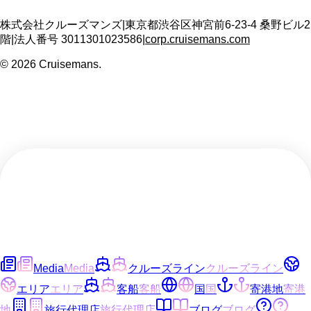
株式会社クルーズマンズ
|
東京都渋谷区神宮前6-23-4 桑野ビル2
階
|
法人番号
3011301023586
|
corp.cruisemans.com
©
2026
Cruisemans.
Media
Media
クルーズライン
クルーズライン
エリア
エリア
客船
客船
国
国
寄港地
寄港
地
旅行代理店
旅行代理店
ブログ
ブログ