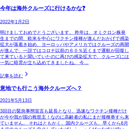
今年は海外クルーズに行けるかな❓
2022年1月2日
明けましておめでとうございます。 昨年は、オミクロン株発
生までの間、欧米を中心にワクチン接種が進んだおかげで感染
拡大が落着き始め、ヨーロッパやアメリカではクルーズの再開
が進んで、一説ではコロナ以前の６０％近くまで運航が回復し
て来ていると聞いていたのに再びの感染拡大で、クルーズには
一気に暗雲が立ち込めてきましたね。 今…
記事を読む
意地でも行こう海外クルーズへ？
2021年5月13日
3回目の緊急事態宣言も延長となり、迅速なワクチン接種だけ
が今や我が国の救世主！なのに高齢者の私にまだ接種券すら来
ていません。 それはともかく、国内クルーズも、早くから6月