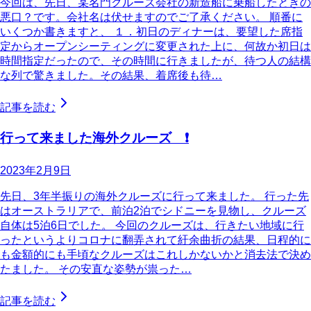
今回は、先日、某名門クルーズ会社の新造船に乗船したときの
悪口？です。会社名は伏せますのでご了承ください。 順番に
いくつか書きますと、 １．初日のディナーは、要望した席指
定からオープンシーティングに変更された上に、何故か初日は
時間指定だったので、その時間に行きましたが、待つ人の結構
な列で驚きました。その結果、着席後も待…
記事を読む
行って来ました海外クルーズ ❗
2023年2月9日
先日、3年半振りの海外クルーズに行って来ました。 行った先
はオーストラリアで、前泊2泊でシドニーを見物し、クルーズ
自体は5泊6日でした。 今回のクルーズは、行きたい地域に行
ったというよりコロナに翻弄されて紆余曲折の結果、日程的に
も金額的にも手頃なクルーズはこれしかないかと消去法で決め
たました。 その安直な姿勢が祟った…
記事を読む