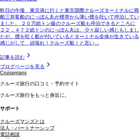
昨日の午後、東京港に行くと東京国際クルーズターミナルに商
船三井客船のにっぽん丸が煙突から薄い煙を吐いて停泊してい
ました。 ２０万総トン級のクルーズ船も停泊できるところに
２２，４７２総トンのにっぽん丸は、少々寂しい感じもしまし
たが、煙を吐く船が付いているとターミナル全体が生きている
感じがして、頑張れ！クルーズ船！と言い…
記事を読む
ブログページを見る
Cruisemans
クルーズ旅行の口コミ・予約サイト
クルーズ旅行をもっと身近に。
サポート
クルーズマンズとは
法人・パートナーシップ
電話相談