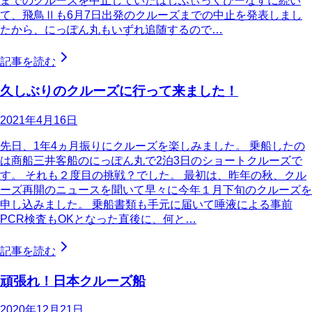
までのクルーズを中止していたぱしふぃっくびーなすに続い
て、飛鳥Ⅱも6月7日出発のクルーズまでの中止を発表しまし
たから、にっぽん丸もいずれ追随するので…
記事を読む
久しぶりのクルーズに行って来ました！
2021年4月16日
先日、1年4ヵ月振りにクルーズを楽しみました。 乗船したの
は商船三井客船のにっぽん丸で2泊3日のショートクルーズで
す。 それも２度目の挑戦？でした。 最初は、昨年の秋、クル
ーズ再開のニュースを聞いて早々に今年１月下旬のクルーズを
申し込みました。 乗船書類も手元に届いて唾液による事前
PCR検査もOKとなった直後に、何と…
記事を読む
頑張れ！日本クルーズ船
2020年12月21日