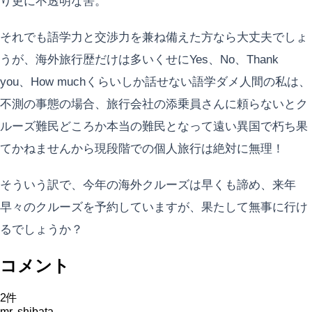
り更に不透明な筈。
それでも語学力と交渉力を兼ね備えた方なら大丈夫でしょ
うが、海外旅行歴だけは多いくせにYes、No、Thank
you、How muchくらいしか話せない語学ダメ人間の私は、
不測の事態の場合、旅行会社の添乗員さんに頼らないとク
ルーズ難民どころか本当の難民となって遠い異国で朽ち果
てかねませんから現段階での個人旅行は絶対に無理！
そういう訳で、今年の海外クルーズは早くも諦め、来年
早々のクルーズを予約していますが、果たして無事に行け
るでしょうか？
コメント
2
件
mr. shibata