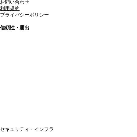
お問い合わせ
利用規約
プライバシーポリシー
信頼性・届出
総合旅行業務取扱管理者
資格保有
適格請求書発行事業者
T3011301023586
SSL/TLS暗号化通信
セキュリティ・インフラ