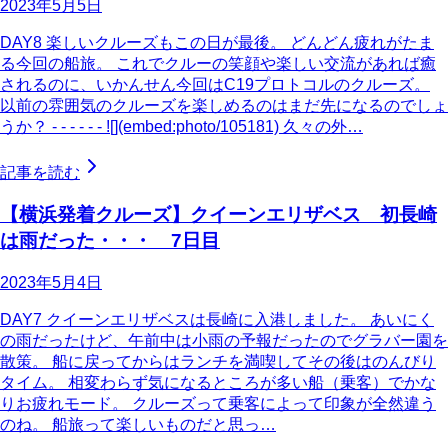
2023年5月5日
DAY8 楽しいクルーズもこの日が最後。 どんどん疲れがたま
る今回の船旅。 これでクルーの笑顔や楽しい交流があれば癒
されるのに、いかんせん今回はC19プロトコルのクルーズ。
以前の雰囲気のクルーズを楽しめるのはまだ先になるのでしょ
うか？ - - - - - - ![](embed:photo/105181) 久々の外…
記事を読む
【横浜発着クルーズ】クイーンエリザベス 初長崎
は雨だった・・・ 7日目
2023年5月4日
DAY7 クイーンエリザベスは長崎に入港しました。 あいにく
の雨だったけど、午前中は小雨の予報だったのでグラバー園を
散策。 船に戻ってからはランチを満喫してその後はのんびり
タイム。 相変わらず気になるところが多い船（乗客）でかな
りお疲れモード。 クルーズって乗客によって印象が全然違う
のね。 船旅って楽しいものだと思っ…