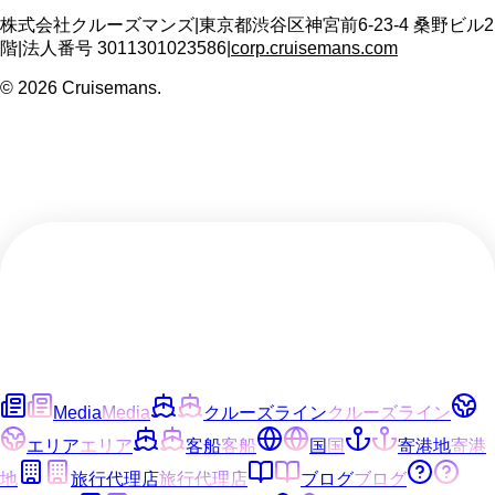
株式会社クルーズマンズ
|
東京都渋谷区神宮前6-23-4 桑野ビル2
階
|
法人番号
3011301023586
|
corp.cruisemans.com
©
2026
Cruisemans.
Media
Media
クルーズライン
クルーズライン
エリア
エリア
客船
客船
国
国
寄港地
寄港
地
旅行代理店
旅行代理店
ブログ
ブログ