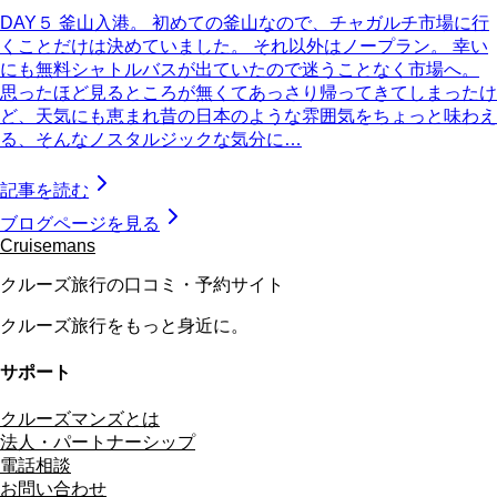
DAY５ 釜山入港。 初めての釜山なので、チャガルチ市場に行
くことだけは決めていました。 それ以外はノープラン。 幸い
にも無料シャトルバスが出ていたので迷うことなく市場へ。
思ったほど見るところが無くてあっさり帰ってきてしまったけ
ど、天気にも恵まれ昔の日本のような雰囲気をちょっと味わえ
る、そんなノスタルジックな気分に…
記事を読む
ブログページを見る
Cruisemans
クルーズ旅行の口コミ・予約サイト
クルーズ旅行をもっと身近に。
サポート
クルーズマンズとは
法人・パートナーシップ
電話相談
お問い合わせ