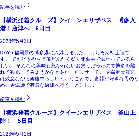
記事を読む
【横浜発着クルーズ】クイーンエリザベス 博多入
港！唐津へ 6日目
2023年5月3日
DAY6 福岡県の博多港に入港しました。 もちろん初上陸で
す。 でもどうやら博多どんたく祭り開催中で賑わっているら
しい。 そんなに興味も惹かれないお祭りだったので博多を離
れて観光してみようかなとあれこれリサーチ。 太宰府天満宮
は残念ながら修復中らしいということで、食器が好きな母のた
めに唐津焼で有名な唐津へ行くことにし…
記事を読む
【横浜発着クルーズ】クイーンエリザベス 釜山上
陸！ 5日目
2023年5月2日