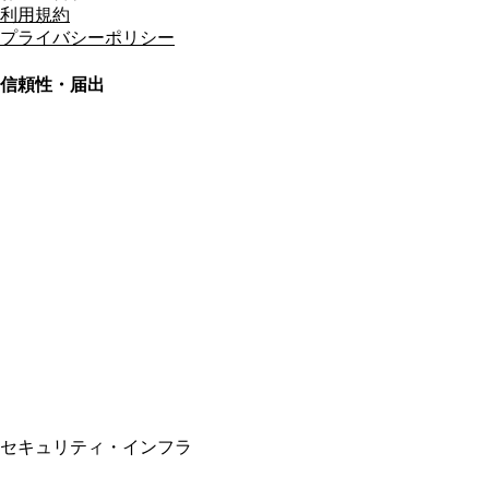
利用規約
プライバシーポリシー
信頼性・届出
総合旅行業務取扱管理者
資格保有
適格請求書発行事業者
T3011301023586
SSL/TLS暗号化通信
セキュリティ・インフラ