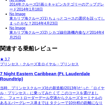
2014年クルーズ計画☆キャビンカテゴリーのアップグレ
ード
2014年1月18日
No Image
東カリブ海クルーズ(1) ちょっとコースの選択を誤ってし
まったかな？
2014年4月23日
No Image
東カリブ海クルーズ(2) シカゴ線往路機内食など
2014年4
月25日
関連する乗船レビュー
★
3.7
プリンセス・クルーズ
🚢
ロイヤル・プリンセス
7 Night Eastern Caribbean (Ft. Lauderdale
Roundtrip)
当時、プリンセスクルーズ社の新造船(2013年)だった「ロイヤ
ル・プリンセス」に乗ってみたくて このコースを選びまし
た。 フォートローダーデール空港からクルーズターミナルの
あるエバーグレース港までは タクシーで10分程の距離になり