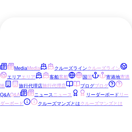
Media
Media
クルーズライン
クルーズライン
エリア
エリア
客船
客船
国
国
寄港地
寄港
地
旅行代理店
旅行代理店
ブログ
ブログ
Q&A
Q&A
ニュース
ニュース
リーダーボード
リー
ダーボード
クルーズマンズとは
クルーズマンズとは