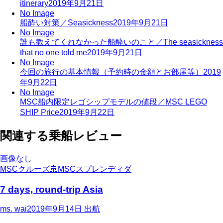
itinerary
2019年9月21日
No Image
船酔い対策／Seasickness
2019年9月21日
No Image
誰も教えてくれなかった船酔いのこと／The seasickness
that no one told me
2019年9月21日
No Image
今回の旅行の基本情報（予約時の金額とお部屋等）
2019
年9月22日
No Image
MSC船内限定レゴシップモデルの値段／MSC LEGO
SHIP Price
2019年9月22日
関連する乗船レビュー
画像なし
MSCクルーズ
🚢
MSCスプレンディダ
7 days, round-trip Asia
ms. wai
2019年9月14日
出航