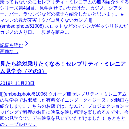
乗ってもないのにセレブリティ・ミレニアムの船内紹介をする
シリーズ第4回目。見学させていただけた、カジノ、シアタ
ー、バー、ラウンジなどの様子を紹介したいと思います。 #
マシンの数が充実！タバコ臭くないカジノ ![]
(embed:photo/61008) スロットなどのマシンがギッシリ並んだ
カジノの入り口。一歩足を踏み…
記事を読む
画像なし
見たら絶対乗りたくなる！セレブリティ・ミレニア
ム見学会（その3）
2019年11月23日
![](embed:photo/61006) クルーズ船セレブリティ・ミレニアム
の見学会でお邪魔した有料ダイニング「クイジーヌ」の動画を
紹介します。こちらのお店では、なんと、プロジェクションマ
ッピングで料理のお皿に映像を映し料理を楽しめるんです。今
回の見学会で、デモ映像を見せていただけました！ もともと
のテーブルセッ…