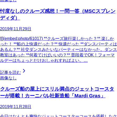
忖度なしのクルーズ感想！一問一答（MSCスプレン
ディダ）
2019年11月29日
![](embed:photo/61017) **クルーズ旅行楽しかった？** 楽しか
った！ **船の上快適だった？** 快適だった **ダンスパーティは
あるん？** 社交ダンスみたいなパーティーはなかった。ダンス
教室はあった **何着てけばいいの？** 普段着でOK！フォーマ
ルデーはちょっとだけおしゃれすればよい。…
記事を読む
画像なし
クルーズ船の屋上にスリル満点のジェットコースタ
ーが搭載！カーニバル社新造船「Mardi Gras」
2019年11月28日
今日はなんとも爽快なジェットコースターコースを搭載したク