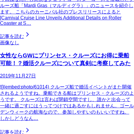
ルーズ船「Mardi Gras（マルディグラ）」のニュースを紹介し
ます。 こちらのカーニバル社のプレスリリースによると
[Carnival Cruise Line Unveils Additional Details on Roller
Coaster at S…
記事を読む
画像なし
女性ならGWにプリンセス・クルーズにお得に乗船
可能！？婚活クルーズについて真剣に考察してみた
2019年11月27日
![](embed:photo/61014) クルーズ船で婚活イベントがまた開催
されるようですね。乗船できる船はプリンセス・クルーズのよ
うです。 クルーズは言わば閉鎖空間ですし、誰かと出会って
一緒に過ごすにはうってつけではあるかもしれません。ゴール
デンウィークの航海なので、参加しやすいのもいいですね。
しかしどうなん…
記事を読む