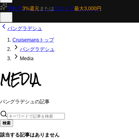
予約で
3%還元
または
口コミで
最大3,000円
バングラデシュ
Cruisemansトップ
バングラデシュ
Media
MEDIA
バングラデシュの記事
検索
該当する記事はありません