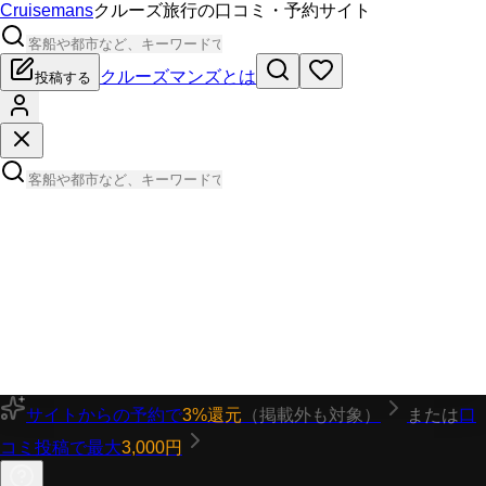
Cruisemans
クルーズ旅行の口コミ・予約サイト
クルーズマンズとは
投稿する
サイトからの予約で
3%還元
（掲載外も対象）
または
口
コミ投稿で最大
3,000円