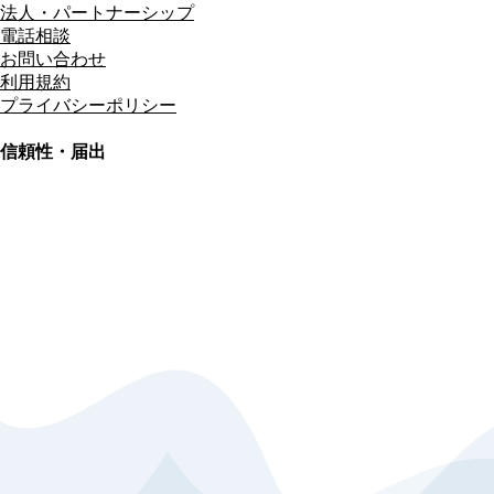
法人・パートナーシップ
電話相談
お問い合わせ
利用規約
プライバシーポリシー
信頼性・届出
総合旅行業務取扱管理者
資格保有
適格請求書発行事業者
T3011301023586
SSL/TLS暗号化通信