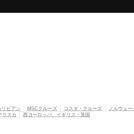
カリビアン
MSCクルーズ
コスタ・クルーズ
ノルウェー
アラスカ
西ヨーロッパ、イギリス・英国