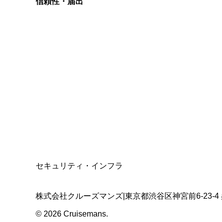
信頼性・届出
総合旅行業務取扱管理者
資格保有
適格請求書発行事業者
T3011301023586
SSL/TLS暗号化通信
セキュリティ・インフラ
株式会社クルーズマンズ
|
東京都渋谷区神宮前6-23-4
©
2026
Cruisemans.