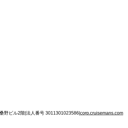
 桑野ビル2階
|
法人番号
3011301023586
|
corp.cruisemans.com