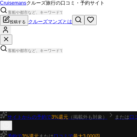
Cruisemans
クルーズ旅行の口コミ・予約サイト
クルーズマンズとは
投稿する
サイトからの予約で
3%還元
（掲載外も対象）
または
口
予約で
3%還元
または
口コミで
最大3,000円