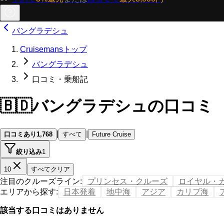
バングラデシュ
Cruisemansトップ
バングラデシュ
口コミ・乗船記
🇧🇩
バングラデシュの口コミ
|
|
口コミあり
1,768
すべて
Future Cruise
絞り込み
1
10
すべてクリア
注目のクルーズライン
:
プリンセス・クルーズ
ロイヤル・
エリアから探す
:
日本発着
地中海
アジア
カリブ海
該当する口コミはありません