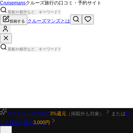
Cruisemans
クルーズ旅行の口コミ・予約サイト
クルーズマンズとは
投稿する
サイトからの予約で
3%還元
（掲載外も対象）
または
口
コミ投稿で最大
3,000円