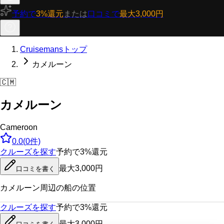
予約で
3%還元
または
口コミで
最大3,000円
Cruisemansトップ
カメルーン
🇨🇲
カメルーン
Cameroon
0.0
(
0
件)
クルーズを探す
予約で3%還元
最大3,000円
口コミを書く
カメルーン
周辺の船の位置
クルーズを探す
予約で3%還元
最大3,000円