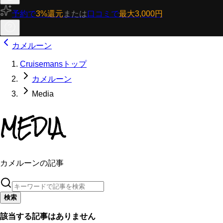
予約で
3%還元
または
口コミで
最大3,000円
カメルーン
Cruisemansトップ
カメルーン
Media
MEDIA
カメルーンの記事
検索
該当する記事はありません