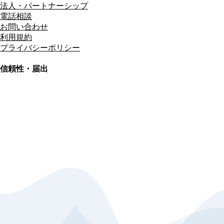
法人・パートナーシップ
電話相談
お問い合わせ
利用規約
プライバシーポリシー
信頼性・届出
総合旅行業務取扱管理者
資格保有
適格請求書発行事業者
T3011301023586
SSL/TLS暗号化通信