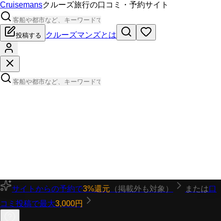
Cruisemans
クルーズ旅行の口コミ・予約サイト
クルーズマンズとは
投稿する
サイトからの予約で
3%還元
（掲載外も対象）
または
口
コミ投稿で最大
3,000円