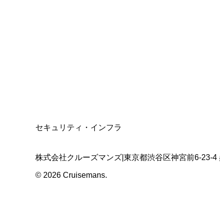
総合旅行業務取扱管理者
資格保有
適格請求書発行事業者
T3011301023586
SSL/TLS暗号化通信
セキュリティ・インフラ
株式会社クルーズマンズ
|
東京都渋谷区神宮前6-23-4
©
2026
Cruisemans.