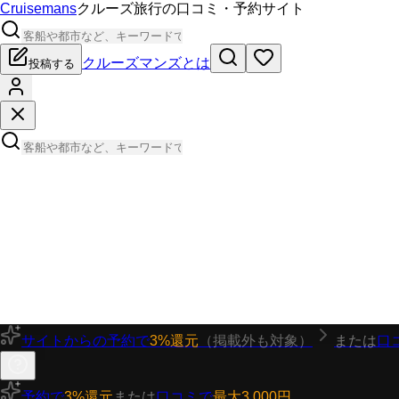
Cruisemans
クルーズ旅行の口コミ・予約サイト
クルーズマンズとは
投稿する
サイトからの予約で
3%還元
（掲載外も対象）
または
口
予約で
3%還元
または
口コミで
最大3,000円