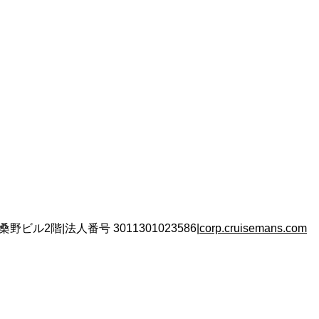
 桑野ビル2階
|
法人番号
3011301023586
|
corp.cruisemans.com