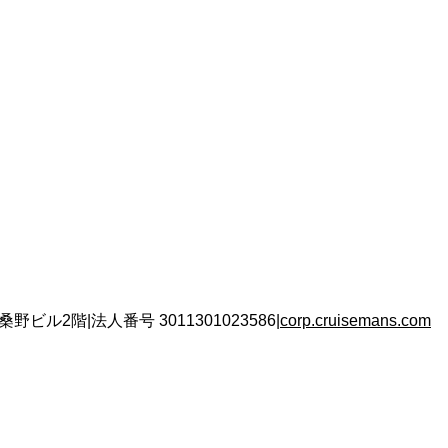
 桑野ビル2階
|
法人番号
3011301023586
|
corp.cruisemans.com