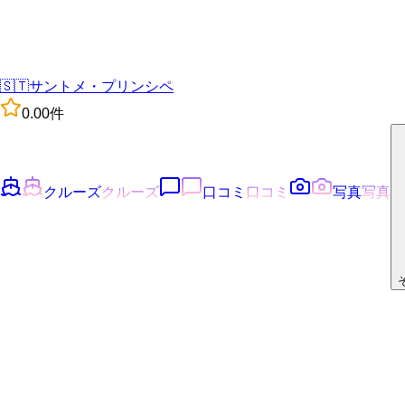
🇸🇹
サントメ・プリンシペ
0.0
0
件
クルーズ
クルーズ
口コミ
口コミ
写真
写真