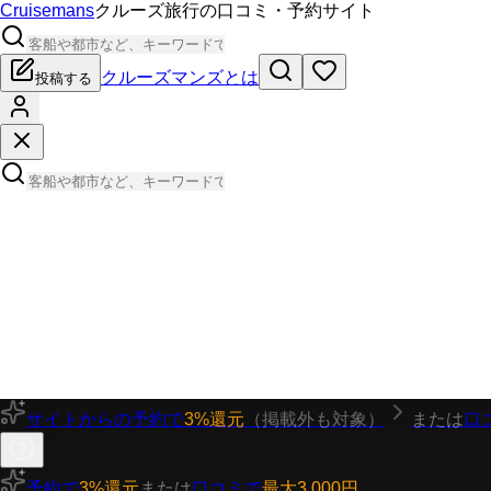
Cruisemans
クルーズ旅行の口コミ・予約サイト
クルーズマンズとは
投稿する
サイトからの予約で
3%還元
（掲載外も対象）
または
口
予約で
3%還元
または
口コミで
最大3,000円