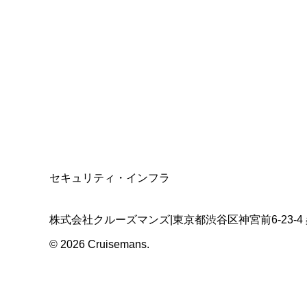
総合旅行業務取扱管理者
資格保有
適格請求書発行事業者
T3011301023586
SSL/TLS暗号化通信
セキュリティ・インフラ
株式会社クルーズマンズ
|
東京都渋谷区神宮前6-23-4
©
2026
Cruisemans.