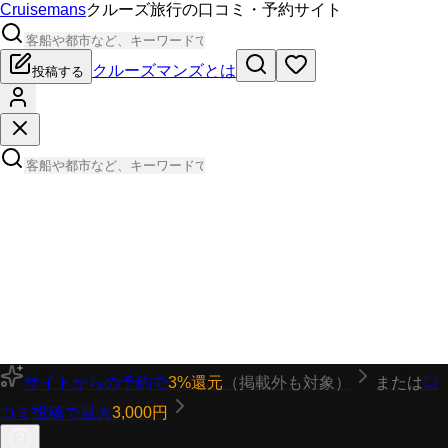
Cruisemans
クルーズ旅行の口コミ・予約サイト
クルーズマンズとは
投稿する
サイトからの予約で
3%還元
（掲載外も対象）
または
口
コミ投稿で最大
3,000円