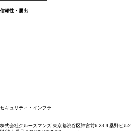
信頼性・届出
総合旅行業務取扱管理者
資格保有
適格請求書発行事業者
T3011301023586
SSL/TLS暗号化通信
セキュリティ・インフラ
株式会社クルーズマンズ
|
東京都渋谷区神宮前6-23-4 桑野ビル2