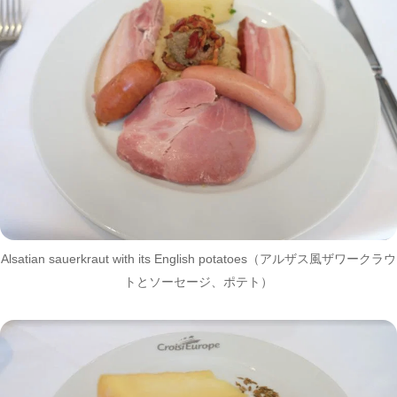
Alsatian sauerkraut with its English potatoes（アルザス風ザワークラウ
トとソーセージ、ポテト）