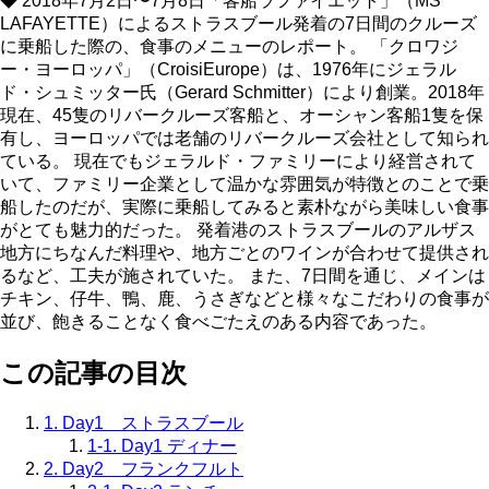
◆ 2018年7月2日〜7月8日「客船ラファイエット」（MS
LAFAYETTE）によるストラスブール発着の7日間のクルーズ
に乗船した際の、食事のメニューのレポート。 「クロワジ
ー・ヨーロッパ」（CroisiEurope）は、1976年にジェラル
ド・シュミッター氏（Gerard Schmitter）により創業。2018年
現在、45隻のリバークルーズ客船と、オーシャン客船1隻を保
有し、ヨーロッパでは老舗のリバークルーズ会社として知られ
ている。 現在でもジェラルド・ファミリーにより経営されて
いて、ファミリー企業として温かな雰囲気が特徴とのことで乗
船したのだが、実際に乗船してみると素朴ながら美味しい食事
がとても魅力的だった。 発着港のストラスブールのアルザス
地方にちなんだ料理や、地方ごとのワインが合わせて提供され
るなど、工夫が施されていた。 また、7日間を通じ、メインは
チキン、仔牛、鴨、鹿、うさぎなどと様々なこだわりの食事が
並び、飽きることなく食べごたえのある内容であった。
この記事の目次
1. Day1 ストラスブール
1-1. Day1 ディナー
2. Day2 フランクフルト