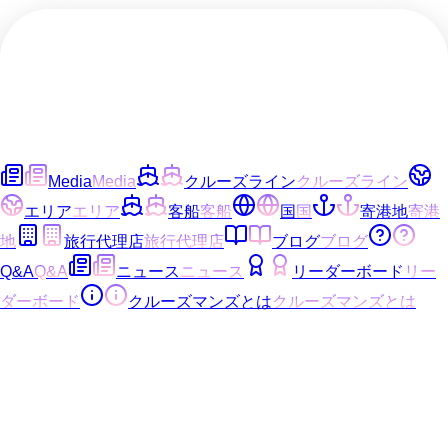
Media
Media
クルーズライン
クルーズライン
エリア
エリア
客船
客船
国
国
寄港地
寄港
地
旅行代理店
旅行代理店
ブログ
ブログ
Q&A
Q&A
ニュース
ニュース
リーダーボード
リー
ダーボード
クルーズマンズとは
クルーズマンズとは