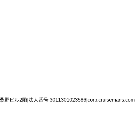
 桑野ビル2階
|
法人番号
3011301023586
|
corp.cruisemans.com