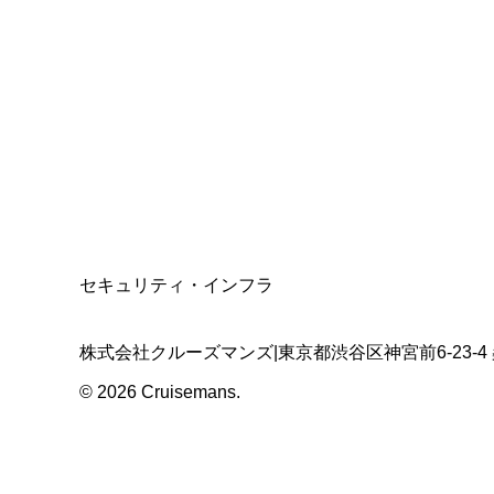
総合旅行業務取扱管理者
資格保有
適格請求書発行事業者
T3011301023586
SSL/TLS暗号化通信
セキュリティ・インフラ
株式会社クルーズマンズ
|
東京都渋谷区神宮前6-23-4
©
2026
Cruisemans.